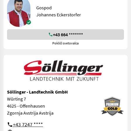
Gospod
Johannes Eckerstorfer
+43 664 *******
Pokliči svetovalca
Söllinger - Landtechnik GmbH
Würting 7
4625 - Offenhausen
Zgornja Avstrija Avstrija
+43 7247 ****