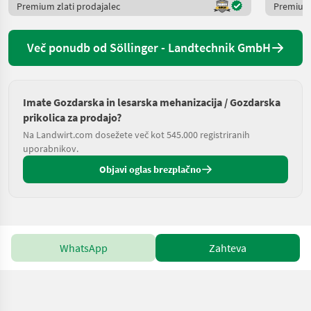
Premium zlati prodajalec
Premium 
Več ponudb od Söllinger - Landtechnik GmbH
Imate Gozdarska in lesarska mehanizacija / Gozdarska
prikolica za prodajo?
Na Landwirt.com dosežete več kot 545.000 registriranih
uporabnikov.
Objavi oglas brezplačno
WhatsApp
Zahteva