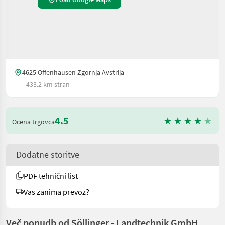
4625 Offenhausen Zgornja Avstrija
433.2 km stran
4.5
Ocena trgovca
Dodatne storitve
PDF tehnični list
Vas zanima prevoz?
Več ponudb od Söllinger - Landtechnik GmbH