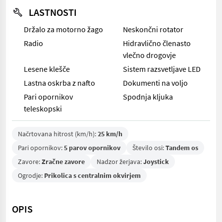
LASTNOSTI
Držalo za motorno žago
Neskončni rotator
Radio
Hidravlično členasto
vlečno drogovje
Lesene klešče
Sistem razsvetljave LED
Lastna oskrba z nafto
Dokumenti na voljo
Pari opornikov
Spodnja kljuka
teleskopski
Načrtovana hitrost (km/h):
25 km/h
Pari opornikov:
5 parov opornikov
Število osi:
Tandem os
Zavore:
Zračne zavore
Nadzor žerjava:
Joystick
Ogrodje:
Prikolica s centralnim okvirjem
OPIS