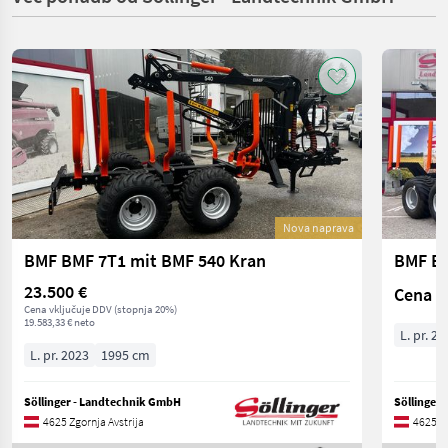
Nova naprava
BMF BMF 7T1 mit BMF 540 Kran
BMF BM
23.500 €
Cena n
Cena vključuje DDV (stopnja 20%)
19.583,33 € neto
L. pr. 20
L. pr. 2023
1995 cm
Söllinger - Landtechnik GmbH
Söllinger
4625 Zgornja Avstrija
4625 Zg