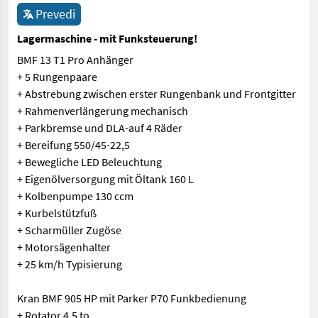
Prevedi
Lagermaschine - mit Funksteuerung!
BMF 13 T1 Pro Anhänger
+ 5 Rungenpaare
+ Abstrebung zwischen erster Rungenbank und Frontgitter
+ Rahmenverlängerung mechanisch
+ Parkbremse und DLA-auf 4 Räder
+ Bereifung 550/45-22,5
+ Bewegliche LED Beleuchtung
+ Eigenölversorgung mit Öltank 160 L
+ Kolbenpumpe 130 ccm
+ Kurbelstützfuß
+ Scharmüller Zugöse
+ Motorsägenhalter
+ 25 km/h Typisierung
Kran BMF 905 HP mit Parker P70 Funkbedienung
+ Rotator 4,5 to