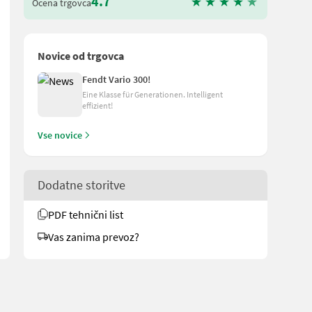
4.7
Ocena trgovca
Novice od trgovca
Fendt Vario 300!
Eine Klasse für Generationen. Intelligent
effizient!
Vse novice
ne: 270/95 R38 Die Reifen sind auf Fixfelgen in Fendt rot montiert
Dodatne storitve
PDF tehnični list
Vas zanima prevoz?