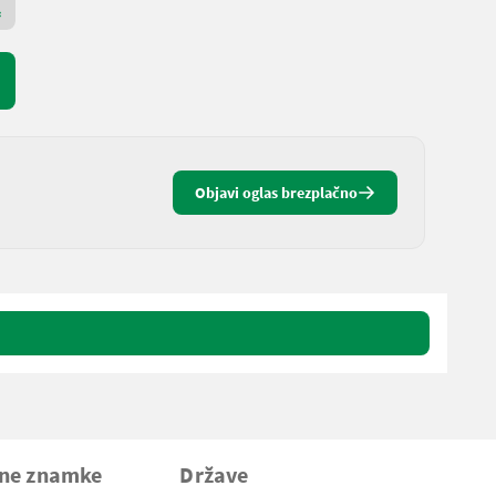
Premium zlati prodajalec
Objavi oglas brezplačno
vne znamke
Države