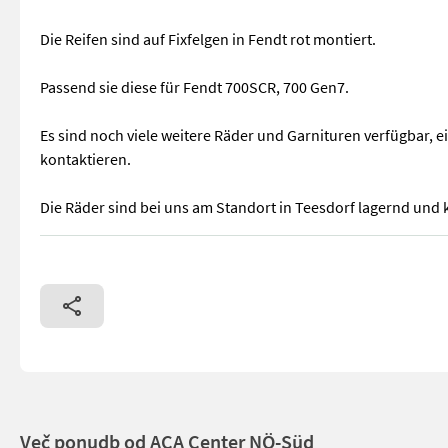
Die Reifen sind auf Fixfelgen in Fendt rot montiert.
Passend sie diese für Fendt 700SCR, 700 Gen7.
Es sind noch viele weitere Räder und Garnituren verfügbar, e
kontaktieren.
Die Räder sind bei uns am Standort in Teesdorf lagernd und
Verkauft wird eine neue Garnitur Pflegeräder, es handelt sic
Več ponudb od ACA Center NÖ-Süd