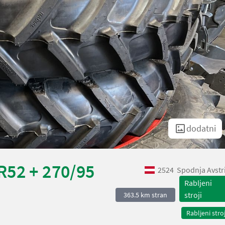
dodatni
R52 + 270/95
2524
Spodnja Avstr
Rabljeni
stroji
363.5 km stran
Rabljeni stroj