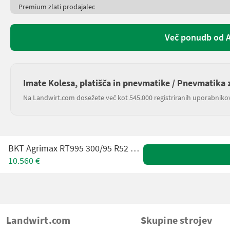
Premium zlati prodajalec
Več ponudb od 
Imate Kolesa, platišča in pnevmatike / Pnevmatika z
Na Landwirt.com dosežete več kot 545.000 registriranih uporabniko
BKT Agrimax RT995 300/95 R52 + 270/95 R38
10.560 €
Landwirt.com
Skupine strojev