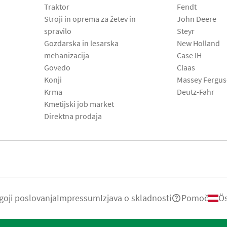
Traktor
Fendt
Stroji in oprema za žetev in
John Deere
spravilo
Steyr
Gozdarska in lesarska
New Holland
mehanizacija
Case IH
Govedo
Claas
Konji
Massey Fergu
Krma
Deutz-Fahr
Kmetijski job market
Direktna prodaja
goji poslovanja
Impressum
Izjava o skladnosti
Pomoč
Ös