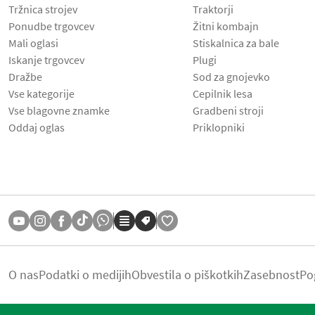
Tržnica strojev
Traktorji
Ponudbe trgovcev
Žitni kombajn
Mali oglasi
Stiskalnica za bale
Iskanje trgovcev
Plugi
Dražbe
Sod za gnojevko
Vse kategorije
Cepilnik lesa
Vse blagovne znamke
Gradbeni stroji
Oddaj oglas
Priklopniki
O nas
Podatki o medijih
Obvestila o piškotkih
Zasebnost
Po