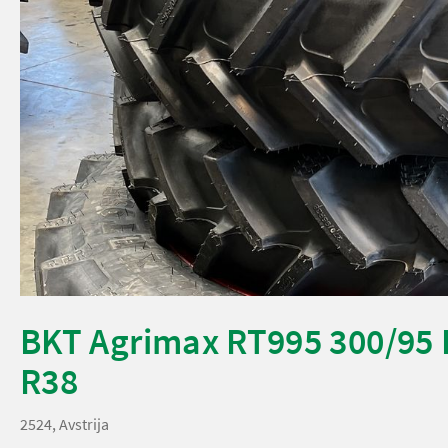
BKT Agrimax RT995 300/95 
R38
2524, Avstrija