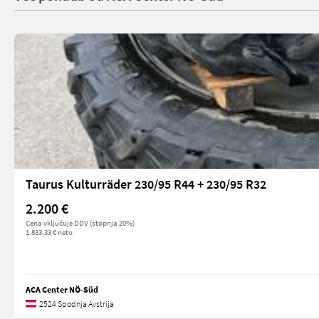
Taurus Kulturräder 230/95 R44 + 230/95 R32
2.200 €
Cena vključuje DDV (stopnja 20%)
1.833,33 € neto
ACA Center NÖ-Süd
2524 Spodnja Avstrija