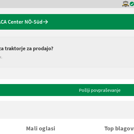
ACA Center NÖ-Süd
a traktorje za prodajo?
v.
Pošlji povpraševanje
Mali oglasi
Top blago