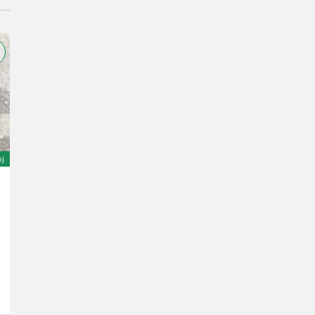
oj
Michelin 420/85 R38 + 420/70 R24 Omnibib
4.900 €
Cena vključuje DDV (stopnja 20%)
4.083,33 € neto
ACA Center NÖ-Süd
2524 Spodnja Avstrija