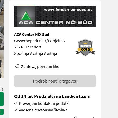
ACA Center NÖ-Süd
Gewerbepark B 17/I Objekt A
2524 - Teesdorf
Spodnja Avstrija Avstrija
Zahtevaj povratni klic
Podrobnosti o trgovcu
ija
Od 14 let Prodajalci na Landwirt.com
Preverjeni kontaktni podatki
vnesena telefonska številka
i