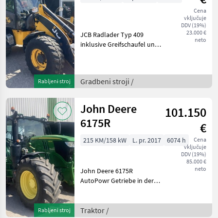
Cena
vključuje
DDV (19%)
23.000 €
JCB Radlader Typ 409
neto
inklusive Greifschaufel und
Palettengabel Zugmaul
hydr. Schnellwechsler
Gradbeni stroji Kolesni
Gradbeni stroji /
Rabljeni stroj
nakladalnik
John Deere
101.150
6175R
€
215 KM/158 kW
L. pr. 2017
6074 h
Cena
vključuje
DDV (19%)
85.000 €
neto
John Deere 6175R
AutoPowr Getriebe in der
40 KM/h Version AutoTrac
ready inkl. Freischaltung
Freischaltung
Traktor /
Rabljeni stroj