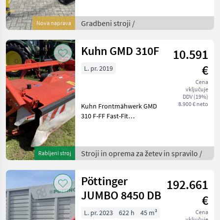
Heizung, 2x
Arbeitsscheinwerfer vorne
Gradbeni stroji /
Nova naprava
oben am der Kabine, 1x
Arbeitsscheinwerfer hinten
o
Kuhn GMD 310F
10.591
€
L. pr. 2019
Cena
vključuje
DDV (19%)
8.900 € neto
Kuhn Frontmähwerk GMD
310 F-FF Fast-Fit
Messerschnellwechsel
Arbeitsbreite 3, 11m
Transportbreite 3, 0m
Stroji in oprema za žetev in spravilo /
Rabljeni stroj
Gezogene Bauweise, 4-
Gelenk-Aufhängung für
Mähbalken mit Entlas
Pöttinger
192.661
JUMBO 8450 DB
€
L. pr. 2023
622 h
45 m³
Cena
vključuje