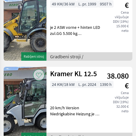
€
49 KM/36 kW
L. pr. 1999
9507 h
Cena
vključuje
DDV (19%)
15.000 €
je 2 ASW vorne + hinten LED
neto
zul.GG 5.500 kg
Rangierkupplun Gradbeni
stroji Kolesni nakladalnik
Gradbeni stroji /
Rabljeni stroj
Kramer KL 12.5
38.080
€
24 KM/18 kW
L. pr. 2024
1390 h
Cena
vključuje
DDV (19%)
32.000 €
20 km/h Version
neto
Niedrigkabine Heizung je 2
ASW vorne + hinten 3.
Steuerkreis mit Entlastung
DAB+