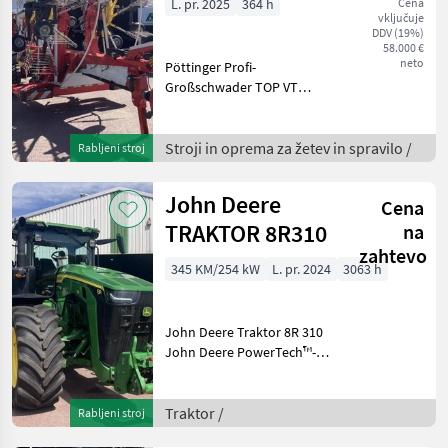
L. pr. 2025
364 h
Cena
vključuje
DDV (19%)
58.000 €
neto
Pöttinger Profi-
Großschwader TOP VT
12540 C mit 4 Kreiseln
Mechanischer Antrieb der
Kreisel Hydraulische
Stroji in oprema za žetev in spravilo /
Rabljeni stroj
Entlastung der vorderen
Kreisel, mechanische
John Deere
Cena
Entlastung der
TRAKTOR 8R310
na
zahtevo
345 KM/254 kW
L. pr. 2024
3063 h
John Deere Traktor 8R 310
John Deere PowerTech™-
Dieselmotor mit 9, 0 l
Hubraum, 6 Zylinder,
gemäß Tier IV/Stufe V
Traktor /
Rabljeni stroj
Stufenloses AutoPowr™-