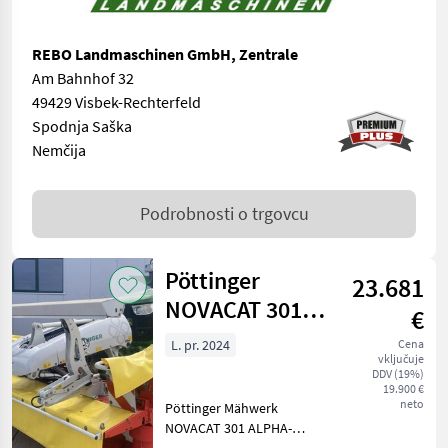
REBO Landmaschinen GmbH, Zentrale
Am Bahnhof 32
49429 Visbek-Rechterfeld
Spodnja Saška
Nemčija
Podrobnosti o trgovcu
Pöttinger
23.681
NOVACAT 301
€
ALPHA-MOTION
L. pr. 2024
Cena
vključuje
MASTE
DDV (19%)
19.900 €
neto
Pöttinger Mähwerk
NOVACAT 301 ALPHA-
MOTION MASTER Front-