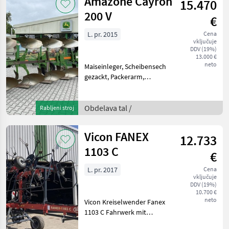
Amazone Cayron
15.470
200 V
€
L. pr. 2015
Cena
vključuje
DDV (19%)
13.000 €
neto
Maiseinleger, Scheibensech
gezackt, Packerarm,
Stürzrad 340/55-16 BKT,
Abstellstützen,
Beleuchtung. lemež: 5- in
Obdelava tal /
Rabljeni stroj
več brazd Obdelava tal Plug
Vicon FANEX
12.733
1103 C
€
L. pr. 2017
Cena
vključuje
DDV (19%)
10.700 €
neto
Vicon Kreiselwender Fanex
1103 C Fahrwerk mit
Bereifung 340/55-16 Alle