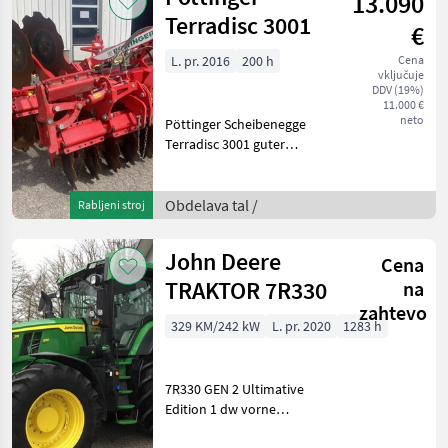
13.090
Terradisc 3001
€
L. pr. 2016
200 h
Cena
vključuje
DDV (19%)
11.000 €
neto
Pöttinger Scheibenegge
Terradisc 3001 guter
Zustand Striegelzinken
Conoroll Walze plošče, :
plošče Obdelava tal Brana
Obdelava tal /
Rabljeni stroj
John Deere
Cena
TRAKTOR 7R330
na
zahtevo
329 KM/242 kW
L. pr. 2020
1283 h
7R330 GEN 2 Ultimative
Edition 1 dw vorne
Lederausstattung