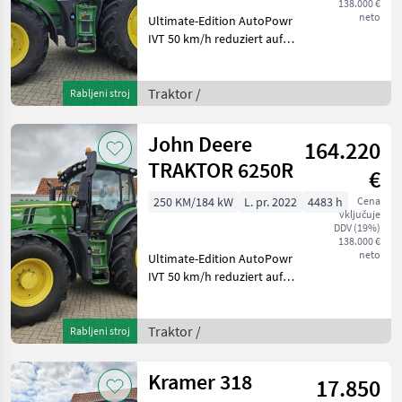
138.000 €
neto
Ultimate-Edition AutoPowr
IVT 50 km/h reduziert auf
40 km/h CommandPRO
CommandCenter 4600
AutoTrac StarFire 7000
Traktor /
Rabljeni stroj
DAB+ Radio 1 dw vorne
druckloser Rücklauf vorne
John Deere
164.220
+ hi
TRAKTOR 6250R
€
250 KM/184 kW
L. pr. 2022
4483 h
Cena
vključuje
DDV (19%)
138.000 €
neto
Ultimate-Edition AutoPowr
IVT 50 km/h reduziert auf
40 km/h CommandPRO
CommandCenter 4600
AutoTrac StarFire 7000
Traktor /
Rabljeni stroj
DAB+ Radio 1 dw vorne
druckloser Rücklauf vorne
Kramer 318
17.850
+ hi