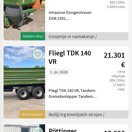
DDV (19%)
3.500 € neto
Amazone Düngerstreuer
ZAM-1501
Gelenkwellenantrieb
Amados+ Terminal
Geschwindkeitsabhängiges
Gnojenje in namakanje /
Rabljeni stroj
Streuen Hydraulische
Schieberbetätigung mit
Fliegl TDK 140
21.301
elektrischer Schiebereinste
VR
€
L. pr. 2026
Cena
vključuje
DDV (19%)
17.900 €
neto
Fliegl TDK 140 VR, Tandem-
Dreiseitenkipper Tandem
Fahrgestell zul.
Gesamtgewicht 14.000 kg V-
Rahmen verzinkt Brücke
Bolšji trg kmetijskih strojev /
Nova naprava
4500x2220/2170 mm
(konisch) Grundbordwand
Pöttinger
600 mm,