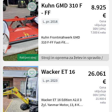
Getriebe (IVT™), 50 km/h
Kuhn GMD 310 F
8.925
Linear
- FF
€
L. pr. 2018
Cena
vključuje
DDV (19%)
7.500 € neto
Kuhn Frontmähwerk GMD
310 F-FF Fast-Fit
Messerschnellwechsel
Arbeitsbreite 3, 11m
Transportbreite 3, 0m
Stroji in oprema za žetev in spravilo /
Rabljeni stroj
Gezogene Bauweise, 4-
Gelenk-Aufhängung für
Wacker ET 16
26.061
Mähbalken mit Entlas
€
L. pr. 2023
Cena
vključuje
DDV (19%)
21.900 €
Wacker ET 16 Edition A2.0 3
neto
Zyl. Yanmar Motor, 13, 8 KW
/ 18, 5 PS, Kabine mit