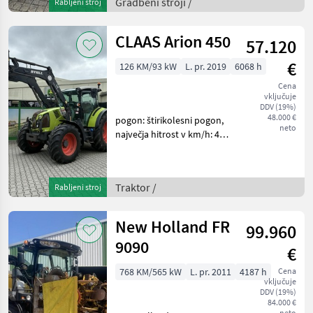
Gradbeni stroji /
Rabljeni stroj
Radio/USB/Freisprecheinrichtung
Heckscheibenwischer
Rangierkupplung
CLAAS Arion 450
57.120
€
126 KM/93 kW
L. pr. 2019
6068 h
Cena
vključuje
DDV (19%)
48.000 €
pogon: štirikolesni pogon,
neto
največja hitrost v km/h: 40,
platforma: kabina, število
vrtljajev kardanske gredi:
540/750/1000 Traktor
Traktor /
Rabljeni stroj
Standardni traktor
New Holland FR
99.960
9090
€
768 KM/565 kW
L. pr. 2011
4187 h
Cena
vključuje
DDV (19%)
84.000 €
neto