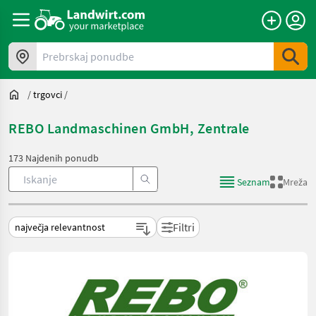
Prebrskaj ponudbe
/
trgovci
/
REBO Landmaschinen GmbH, Zentrale
173 Najdenih ponudb
Seznam
Mreža
Filtri