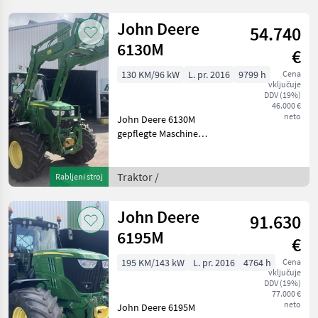
Teilbreitensteuerung
Kühlfach
John Deere
54.740
Frontladerkonsolen für
John
6130M
€
130 KM/96 kW
L. pr. 2016
9799 h
Cena
vključuje
DDV (19%)
46.000 €
neto
John Deere 6130M
gepflegte Maschine
Frontzapfwelle
Kriechganggetriebe John
Deere 623R Frontlader mit
Traktor /
Rabljeni stroj
drittem Steuerkreis K80
pogon: štirikolesni pogon,
John Deere
91.630
največja hitr
6195M
€
195 KM/143 kW
L. pr. 2016
4764 h
Cena
vključuje
DDV (19%)
77.000 €
neto
John Deere 6195M