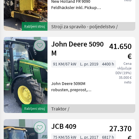
New Holland FR 9090
Feldhäcksler inkl. Pickup
inkl. 12 Reiher Maisgebiss
inkl. Cracker inkl.
Turmverlängerung inkl.
Stroji za spravilo - poljedelstvo /
Rabljeni stroj
Adapterrahmen für
Schlepperanbau der
John Deere 5090
41.650
Erntevorsätz
M
€
91 KM/67 kW
L. pr. 2019
4400 h
Cena
vključuje
DDV (19%)
35.000 €
neto
John Deere 5090M
robusten, preprost,
mehanski traktor zelo
dobra oprema s
pnevmatikami pogon:
Traktor /
Rabljeni stroj
štirikolesni pogon, največja
hitrost v km/h: 40,
JCB 409
27.370
platforma: kabina, števi
€
75 KM/55 kW
L. pr. 2017
6817 h