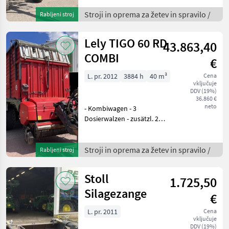
Hydraulikzylinder ne Stroji
in oprema za žetev in
Stroji in oprema za žetev in spravilo /
Rabljeni stroj
spravilo Vrtavkasti
obračalnik
Lely TIGO 60 RD
43.863,40
COMBI
€
L. pr. 2012
3884 h
40 m³
Cena
vključuje
DDV (19%)
36.860 €
neto
- Kombiwagen - 3
Dosierwalzen - zusätzl. 2
Satz gebr. Messer - Terminal
- 40 Messer -
Nachlauflenkung -
Stroji in oprema za žetev in spravilo /
Rabljeni stroj
Rollenniederhalter -
Holzfußboden -
Stoll
1.725,50
Hydraulisch bediente Fron
Silagezange
€
L. pr. 2011
Cena
vključuje
DDV (19%)