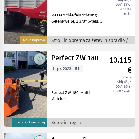
DDV (19%)
161.900 €
neto
Messerschleifeinrichtung
Gelenkwelle, 1 3/8" 6-teilig,
Zweileitungs-
Druckluftbremsanlage,
Zweileitungs-
Stroji in oprema za žetev in spravilo /
Nova naprava
Druckluftbremsanlage,
Nachlauflenkachse,
Perfect ZW 180
10.115
Achsspurweite 2050 mm,
€
L. pr. 2023
5 h
Cena
vključuje
DDV (19%)
8.500 € neto
Perfect ZW 180, Multi-
Mulcher
Seitenschlegelmulcher
Arbeitsbreite (Mtr.): 1, 8
Vielseitiger Alleskönner für
Setev in nega /
predstavitveni stroj
Ackerränder, Böschungen
und Grabenränder Robuste
Konstrukt