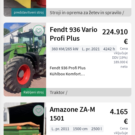
Scheibenmähwerk,
Arbeitsbreite 3, 04m und
Stroji in oprema za žetev in spravilo /
predstavitveni stroj
Transportbreite 2, 98m
kompakt gebaut für 3 u. 4
Fendt 936 Vario
224.910
Zylindertraktoren Ge
Profi Plus
€
360 KM/265 kW
L. pr. 2021
4242 h
Cena
vključuje
DDV (19%)
189.000 €
neto
Fendt 936 Profi Plus
Kühlbox Komfort
Frontkraftheber
Wankstabilisierung
VarioDoc VarioGuide light
Traktor /
Rabljeni stroj
Infotainment System mit
Freisprecheinrichtung
Amazone ZA-M
4.165
Contour Assistant 10,
1501
€
L. pr. 2011
1500 cm
2500 l
Cena
vključuje