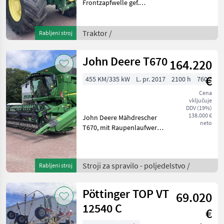
Frontzapfwelle gef.
Vorderachse
Kabinenfederung
Lastschalt Getriebe mech.
Traktor /
Rabljeni stroj
Steuergeräte hydr.
Oberlenker K8 pogon:
John Deere T670
164.220
štirikolesni pogon, največja
hitro
€
455 KM/335 kW
L. pr. 2017
2100 h
760 cm
Cena
vključuje
DDV (19%)
138.000 €
John Deere Mähdrescher
neto
T670, mit Raupenlaufwerk,
Variables Schneidwerk 625X
mit 7, 6m Arbeitsbreite,
Rapstrennmesser links und
Stroji za spravilo - poljedelstvo /
Rabljeni stroj
rechts, mechanisch
angetrieben, Zürn Sc
Pöttinger TOP VT
69.020
12540 C
€