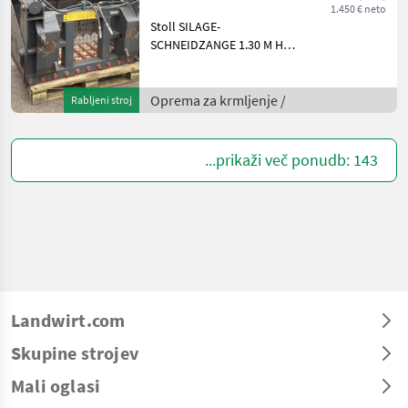
1.450 € neto
Stoll SILAGE-
SCHNEIDZANGE 1.30 M H
Euroaufnahme Oprema za
krmljenje Rezalec
silaže/freza
Oprema za krmljenje /
Rabljeni stroj
...prikaži več ponudb: 143
Landwirt.com
Skupine strojev
Mali oglasi