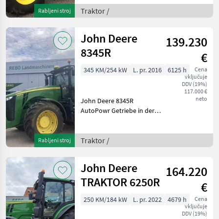
LoadSensing ISOBUS
Anhänger ABS
Traktor /
Rabljeni stroj
CommandPro Fahrhebel
StarFire 6000 RTK hydr.
John Deere
139.230
Oberlenker K80
Automatisierun
8345R
€
345 KM/254 kW
L. pr. 2016
6125 h
Cena
vključuje
DDV (19%)
117.000 €
neto
John Deere 8345R
AutoPowr Getriebe in der
50KM/h Version, gedrosselt
auf 40 KM/h AutoTrac ready
inkl. Aktivierun pogon:
Traktor /
Rabljeni stroj
štirikolesni pogon, največja
hitrost v km/h:
John Deere
164.220
TRAKTOR 6250R
€
250 KM/184 kW
L. pr. 2022
4679 h
Cena
vključuje
DDV (19%)