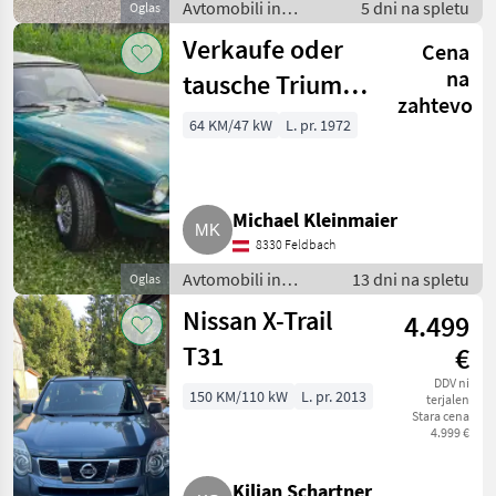
Avtomobili in
5 dni na spletu
Oglas
motorna kolesa /
Verkaufe oder
Cena
Terensko vozilo -
offroader
na
tausche Triumph
zahtevo
Spitfire Mk4
64 KM/47 kW
L. pr. 1972
Michael Kleinmaier
8330 Feldbach
Avtomobili in
13 dni na spletu
Oglas
motorna kolesa /
Nissan X-Trail
4.499
Terensko vozilo -
offroader
T31
€
DDV ni
150 KM/110 kW
L. pr. 2013
terjalen
Stara cena
4.999 €
Kilian Schartner