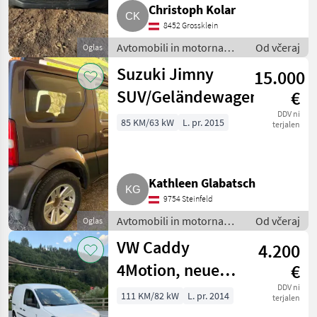
Christoph Kolar
8452 Grossklein
Avtomobili in motorna
Od včeraj
Oglas
kolesa / Terensko vozilo -
Suzuki Jimny
15.000
offroader
SUV/Geländewagen
€
DDV ni
85 KM/63 kW
L. pr. 2015
terjalen
Kathleen Glabatsch
9754 Steinfeld
Avtomobili in motorna
Od včeraj
Oglas
kolesa / Terensko vozilo -
VW Caddy
4.200
offroader
4Motion, neues
€
Pickerl
DDV ni
111 KM/82 kW
L. pr. 2014
terjalen