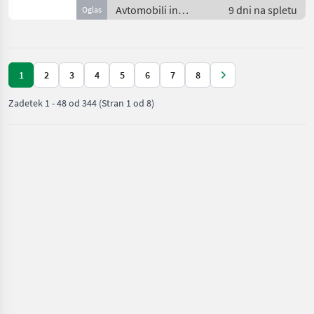
Avtomobili in
9 dni na spletu
Oglas
motorna kolesa /
Terensko vozilo -
offroader
1
2
3
4
5
6
7
8
Zadetek
1
-
48
od
344
(Stran 1 od 8)