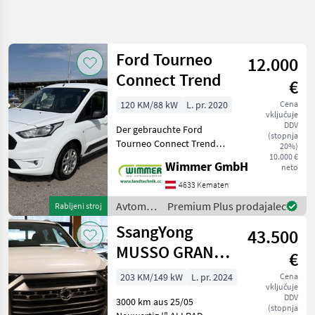
Natančnejše
iskanje
Ford Tourneo
12.000
Kategorija
Država
Filtri
3
Connect Trend
€
Prikaži
120 KM/88 kW
L. pr. 2020
Cena
TRENUTNA
Ponastavi
344
vključuje
POT
DDV
rezultatov
Der gebrauchte Ford
(stopnja
Osebna
Tourneo Connect Trend
20%)
vozila /
L1H1 2, 2 t überzeugt durch
10.000 €
Tovorna
Wimmer GmbH
neto
seine hohe
vozila /
Alltagstauglichkeit, den
Mopedi
4633 Kematen
großzügigen Innenraum
Avtomobili
Avtomobili
Premium Plus prodajalec
Rabljeni stroj
und eine umfangreiche
In Motorna
in
Kolesa
SsangYong
Ausstattung. Das
43.500
motorna
Terensko
kolesa /
MUSSO GRAND
€
Vozilo
Ford
Offroader
PREMIUM 2,2
203 KM/149 kW
L. pr. 2024
Cena
vključuje
XDI AT
IZBERITE
DDV
3000 km aus 25/05
KATEGORIJO
(stopnja