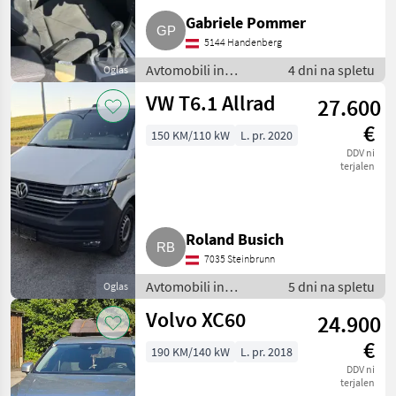
Gabriele Pommer
5144 Handenberg
Avtomobili in
4 dni na spletu
Oglas
motorna kolesa /
VW T6.1 Allrad
27.600
Terensko vozilo -
offroader
€
150 KM/110 kW
L. pr. 2020
DDV ni
terjalen
Roland Busich
7035 Steinbrunn
Avtomobili in
5 dni na spletu
Oglas
motorna kolesa /
Volvo XC60
24.900
Terensko vozilo -
offroader
€
190 KM/140 kW
L. pr. 2018
DDV ni
terjalen