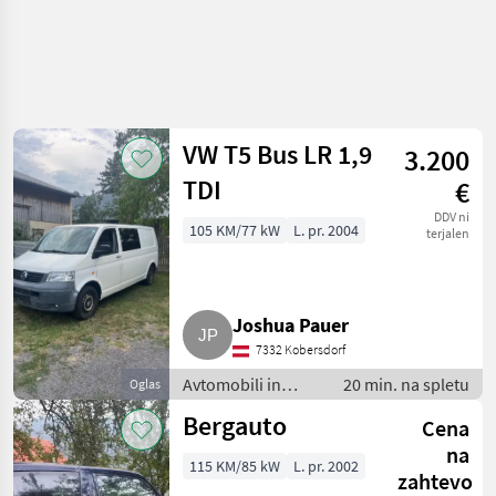
VW T5 Bus LR 1,9
3.200
TDI
€
DDV ni
105 KM/77 kW
L. pr. 2004
terjalen
Joshua Pauer
7332 Kobersdorf
Avtomobili in
20 min. na spletu
Oglas
motorna kolesa /
Bergauto
Cena
Terensko vozilo -
offroader
na
115 KM/85 kW
L. pr. 2002
zahtevo