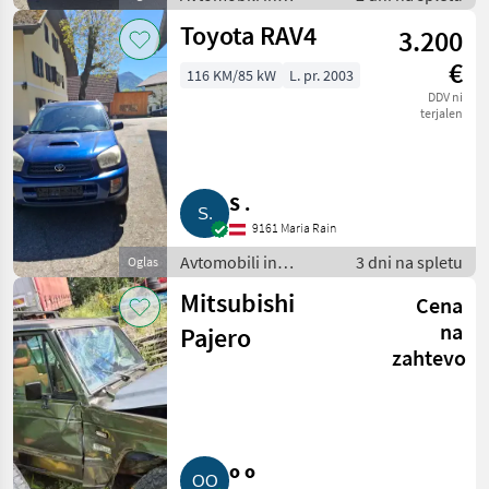
motorna kolesa /
Toyota RAV4
3.200
Terensko vozilo -
offroader
€
116 KM/85 kW
L. pr. 2003
DDV ni
terjalen
S .
9161 Maria Rain
Avtomobili in
3 dni na spletu
Oglas
motorna kolesa /
Mitsubishi
Cena
Terensko vozilo -
offroader
na
Pajero
zahtevo
o o