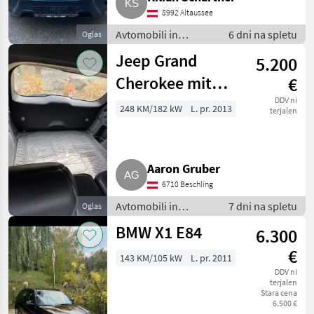
8992 Altaussee
Avtomobili in
6 dni na spletu
Oglas
motorna kolesa /
Jeep Grand
5.200
Terensko vozilo -
offroader
Cherokee mit
€
Motorschaden
DDV ni
248 KM/182 kW
L. pr. 2013
terjalen
Aaron Gruber
6710 Beschling
Avtomobili in
7 dni na spletu
Oglas
motorna kolesa /
BMW X1 E84
6.300
Terensko vozilo -
offroader
€
143 KM/105 kW
L. pr. 2011
DDV ni
terjalen
Stara cena
6.500 €