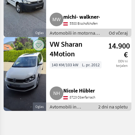
michi- walkner-
5500 Bischofshofen
Avtomobili in motorna
Od včeraj
Oglas
kolesa / Terensko vozilo -
VW Sharan
14.900
offroader
4Motion
€
DDV ni
140 KM/103 kW
L. pr. 2012
terjalen
Nicole Hübler
8723 Oberfarrach
Avtomobili in
2 dni na spletu
Oglas
motorna kolesa /
Terensko vozilo -
offroader