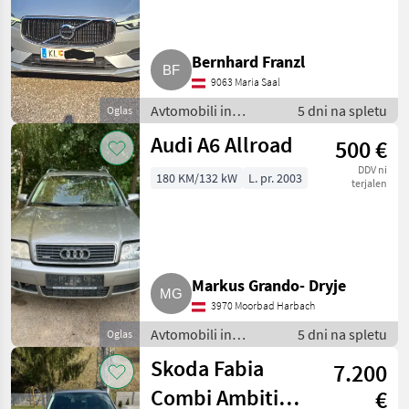
Bernhard Franzl
9063 Maria Saal
Avtomobili in
5 dni na spletu
Oglas
motorna kolesa /
Audi A6 Allroad
500 €
Terensko vozilo -
offroader
DDV ni
180 KM/132 kW
L. pr. 2003
terjalen
Markus Grando- Dryje
3970 Moorbad Harbach
Avtomobili in
5 dni na spletu
Oglas
motorna kolesa /
Skoda Fabia
7.200
Terensko vozilo -
offroader
Combi Ambition
€