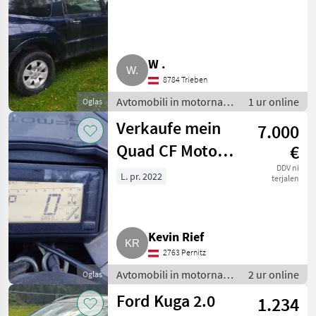
W .
8784 Trieben
Avtomobili in motorna
1 ur online
Oglas
kolesa / Terensko vozilo
Verkaufe mein
7.000
- offroader
Quad CF Moto
€
625
DDV ni
L. pr. 2022
terjalen
Kevin Rief
2763 Pernitz
Avtomobili in motorna
2 ur online
Oglas
kolesa / Terensko vozilo
Ford Kuga 2.0
1.234
- offroader