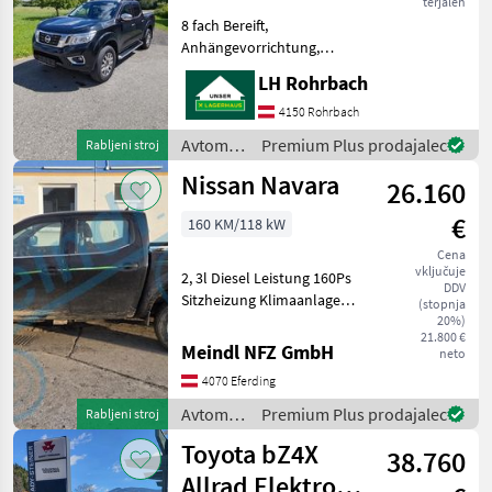
terjalen
8 fach Bereift,
Anhängevorrichtung,
Reserverad, Doppelkabiner,
LH Rohrbach
Sitzheizung, Allrad,
Untersetzungsgetriebe,
4150 Rohrbach
Klimatronic, .... gorivo: dizel,
Avtomobili
Premium Plus prodajalec
Rabljeni stroj
barva, pretični menjalnik ,
in
Nissan Navara
gorivo:
26.160
motorna
kolesa /
€
160 KM/118 kW
Nissan
Cena
vključuje
2, 3l Diesel Leistung 160Ps
DDV
Sitzheizung Klimaanlage
(stopnja
Kilometerstand: 61800km
20%)
21.800 €
gorivo: dizel, pretični
Meindl NFZ GmbH
neto
menjalnik , gorivo: Dizel,
4070 Eferding
štirikolesni pogon, Al-
platišča, : pret
Avtomobili
Premium Plus prodajalec
Rabljeni stroj
in
Toyota bZ4X
38.760
motorna
kolesa /
Allrad Elektro