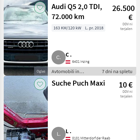
motorna kolesa /
Audi Q5 2,0 TDI,
26.500
Terensko vozilo -
offroader
72.000 km
€
DDV ni
163 KM/120 kW
L. pr. 2018
terjalen
C .
6401 Inzing
Avtomobili in
7 dni na spletu
Oglas
motorna kolesa /
Suche Puch Maxi
10 €
Terensko vozilo -
offroader
DDV ni
terjalen
L .
8181 Mitterdorf der Raab