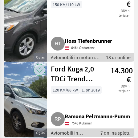
€
150 KM/110 kW
DDV ni
terjalen
Hoss Tiefenbrunner
6464 Obtarrenz
Avtomobili in motorna
18 ur online
Oglas
kolesa / Terensko
Ford Kuga 2,0
14.300
vozilo - offroader
TDCi Trend
€
SUV/Geländewagen
DDV ni
120 KM/88 kW
L. pr. 2019
terjalen
Ramona Pelzmannn-Pumm
7543 Kukmirn
Avtomobili in
7 dni na spletu
Oglas