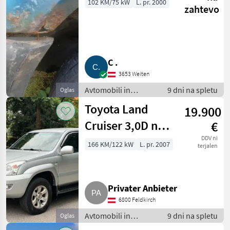
102 KM/75 kW
L. pr. 2000
zahtevo
C .
3653 Weiten
Avtomobili in
9 dni na spletu
Oglas
motorna kolesa /
Toyota Land
19.900
Terensko vozilo -
offroader
Cruiser 3,0D nur
€
169.000 km TÜV
DDV ni
166 KM/122 kW
L. pr. 2007
terjalen
neu 8-Sitzer
Privater Anbieter
6800 Feldkirch
Avtomobili in
9 dni na spletu
Oglas
motorna kolesa /