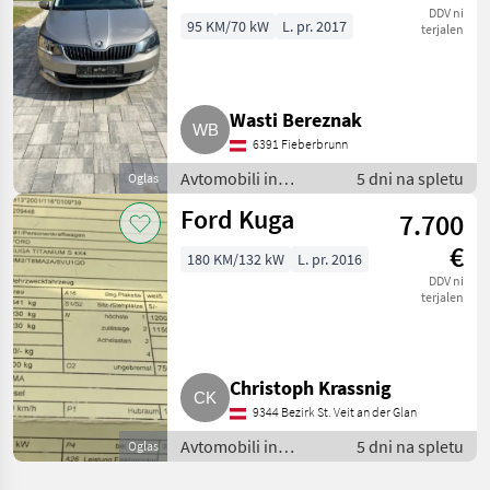
1.0 TSI Family
DDV ni
95 KM/70 kW
L. pr. 2017
terjalen
Wasti Bereznak
6391 Fieberbrunn
Avtomobili in
5 dni na spletu
Oglas
motorna kolesa /
Ford Kuga
7.700
Terensko vozilo -
offroader
€
180 KM/132 kW
L. pr. 2016
DDV ni
terjalen
Christoph Krassnig
9344 Bezirk St. Veit an der Glan
Avtomobili in
5 dni na spletu
Oglas
motorna kolesa /