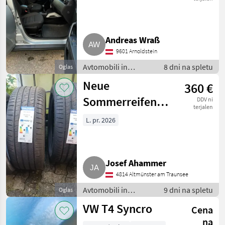
Andreas Wraß
9601 Arnoldstein
Avtomobili in
8 dni na spletu
Oglas
motorna kolesa /
Neue
360 €
Terensko vozilo -
offroader
Sommerreifen
DDV ni
terjalen
245/45/18 Falken
L. pr. 2026
Josef Ahammer
4814 Altmünster am Traunsee
Avtomobili in
9 dni na spletu
Oglas
motorna kolesa /
VW T4 Syncro
Cena
Terensko vozilo -
offroader
na