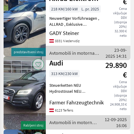
€
Nissan
71,4kWh Aut.
218 KM/160 kW
L. pr. 2025
Cena
vključuje
SUV / Ge
DDV
Neuwertiger Vorführwagen ,
(stopnja
ALLRAD , Exklusive
20%)
Ausstattung mit
32.300 €
GADY Steiner
neto
Panoramadach , Leder,
8831 Niederwölz
Volle HÜTTE ! ... usw... 8
Fach Bereift ! Eintausch
23-09-
predstavitveni stroj
Avtomobili in motorna
möglich ... Aktuell im
2025 14:31
kolesa / Toyota
Audi
29.890
€
313 KM/230 kW
Cena
Steuerketten NEU
vključuje
Hydrostössel NEU
DDV
(stopnja
Nockenwellen NEU
20%)
Farmer Fahrzeugtechnik
Nockenwellenräder NEU
24.908,33 €
Bremsen vorne und hinten
neto
6123 Terfens
NEU Damaliger Neupreis
12-09-2025
inkl. Sonderausstattung €
Avtomobili in motorna
16:06
Rabljeni stroj
91000.- Sommerr
kolesa / Audi