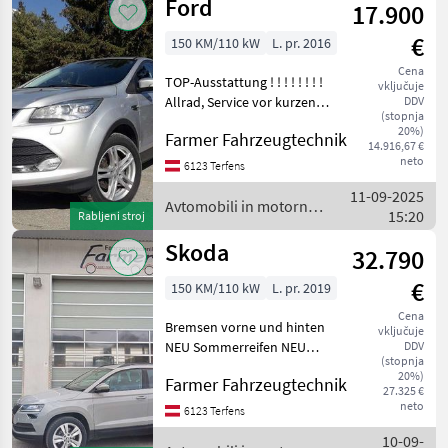
Ford
17.900
€
150 KM/110 kW
L. pr. 2016
Cena
TOP-Ausstattung ! ! ! ! ! ! ! !
vključuje
Allrad, Service vor kurzen
DDV
(stopnja
durchgeführt, 8 Fachbereift
20%)
Farmer Fahrzeugtechnik
Soundsysten, Klima,
14.916,67 €
.........u.v.m Geprüftes
neto
6123 Terfens
Gebrauchtfahrzeug aus M
11-09-2025
Avtomobili in motorna
15:20
Rabljeni stroj
kolesa / Ford
Skoda
32.790
€
150 KM/110 kW
L. pr. 2019
Cena
Bremsen vorne und hinten
vključuje
NEU Sommerreifen NEU
DDV
(stopnja
Service NEU Für nähere
20%)
Farmer Fahrzeugtechnik
Informationen stehen wir
27.325 €
Ihnen gerne per Telefon
neto
6123 Terfens
oder Mail zur Verfügung.
10-09-
Gerne beraten wi