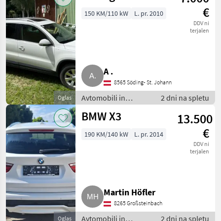
offroader
€
150 KM/110 kW
L. pr. 2010
DDV ni
terjalen
A .
8565 Söding- St. Johann
Avtomobili in
2 dni na spletu
Oglas
motorna kolesa /
BMW X3
13.500
Terensko vozilo -
offroader
€
190 KM/140 kW
L. pr. 2014
DDV ni
terjalen
Martin Höfler
8265 Großsteinbach
Avtomobili in
2 dni na spletu
Oglas