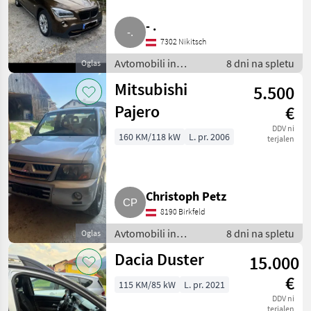
- .
7302 Nikitsch
Avtomobili in
8 dni na spletu
Oglas
motorna kolesa /
Mitsubishi
5.500
Terensko vozilo -
offroader
Pajero
€
DDV ni
160 KM/118 kW
L. pr. 2006
terjalen
Christoph Petz
8190 Birkfeld
Avtomobili in
8 dni na spletu
Oglas
motorna kolesa /
Dacia Duster
15.000
Terensko vozilo -
offroader
€
115 KM/85 kW
L. pr. 2021
DDV ni
terjalen