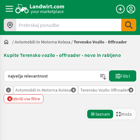
Prebrskaj ponudbe
/
Avtomobili In Motorna Kolesa
/
Terensko Vozilo - Offroader
Kupite Terensko vozilo - offroader - novo in rabljeno
Tako je razvrščeno na Landwirt.com
Filtri
x
x
x
Avtomobili In Motorna Kolesa
Terensko Vozilo Offroader
x
Izbriši vse filtre
Seznam
Mreža