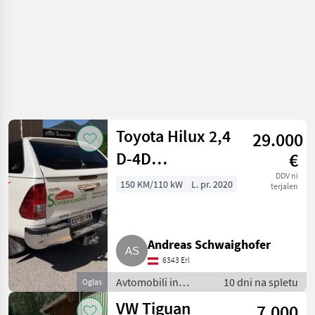
Toyota Hilux 2,4
29.000
D-4D
€
Doppelkabine
DDV ni
150 KM/110 kW
L. pr. 2020
terjalen
mit Hardtop
Andreas Schwaighofer
6343 Erl
Avtomobili in
10 dni na spletu
Oglas
motorna kolesa /
VW Tiguan
7.000
Terensko vozilo -