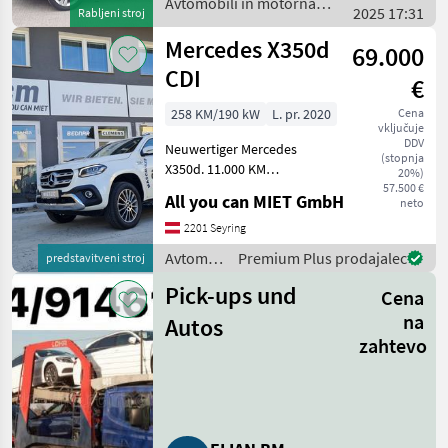
Avtomobili in motorna
2025 17:31
Rabljeni stroj
kolesa / Skoda
Mercedes X350d
69.000
CDI
€
258 KM/190 kW
L. pr. 2020
Cena
vključuje
DDV
Neuwertiger Mercedes
(stopnja
X350d. 11.000 KM
20%)
Neuwertig!
57.500 €
All you can MIET GmbH
neto
Sonderausstattung: Airbag
Fahrer-/Beifahrerseite
2201 Seyring
Antriebsart: Allradantrieb
Avtomobili
Premium Plus prodajalec
predstavitveni stroj
Audiosystem Audio 20 (mit
in
Touch
Pick-ups und
Cena
motorna
kolesa /
na
Autos
Mercedes
zahtevo