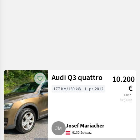
Terensko vozilo -
offroader
Audi Q3 quattro
10.200
€
177 KM/130 kW
L. pr. 2012
DDV ni
terjalen
Josef Mariacher
6130 Schwaz