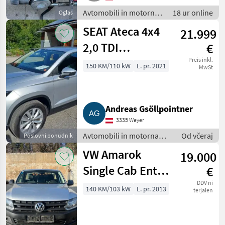
Avtomobili in motorna
18 ur online
Oglas
kolesa / Terensko
SEAT Ateca 4x4
21.999
vozilo - offroader
2,0 TDI
€
Automatik
Preis inkl.
150 KM/110 kW
L. pr. 2021
MwSt
Andreas Gsöllpointner
3335 Weyer
Avtomobili in motorna
Od včeraj
Poslovni ponudnik
kolesa / Terensko vozilo -
VW Amarok
19.000
offroader
Single Cab Entry
€
TDI 4x4
DDV ni
140 KM/103 kW
L. pr. 2013
terjalen
zuschaltbar
Pickup