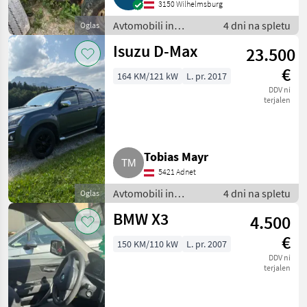
3150 Wilhelmsburg
Avtomobili in
4 dni na spletu
Oglas
motorna kolesa /
Isuzu D-Max
23.500
Terensko vozilo -
offroader
€
164 KM/121 kW
L. pr. 2017
DDV ni
terjalen
Tobias Mayr
5421 Adnet
Avtomobili in
4 dni na spletu
Oglas
motorna kolesa /
BMW X3
4.500
Terensko vozilo -
offroader
€
150 KM/110 kW
L. pr. 2007
DDV ni
terjalen