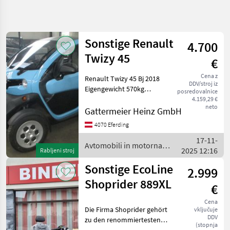
Natančnejše
iskanje
Sonstige Renault
4.700
Kategorija
Država
Filtri
3
Twizy 45
€
Cena z
Renault Twizy 45 Bj 2018
Prikaži 9
TRENUTNA
Ponastavi
DDV/stroj iz
POT
Eigengewicht 570kg
rezultatov
posredovalnice
Gesamtgewicht 680kg
4.159,29 €
Osebna
neto
Sitzplätze 2 Elektroantrieb
Gattermeier Heinz GmbH
vozila /
Tovorna
4kW Höchstgeschwindigkeit
4070 Eferding
vozila /
45km/h L6e-BP/vierrädiges
Mopedi
17-11-
Leichtkraftfah
Avtomobili in motorna
Avtomobili
2025 12:16
Rabljeni stroj
kolesa / Sonstige
In Motorna
Kolesa
Sonstige EcoLine
2.999
Mopedauto
Shoprider 889XL
€
Avtomobili
Cena
IZBERITE
Die Firma Shoprider gehört
vključuje
KATEGORIJO
DDV
zu den renommiertesten
(stopnja
Herstellern im Bereich der