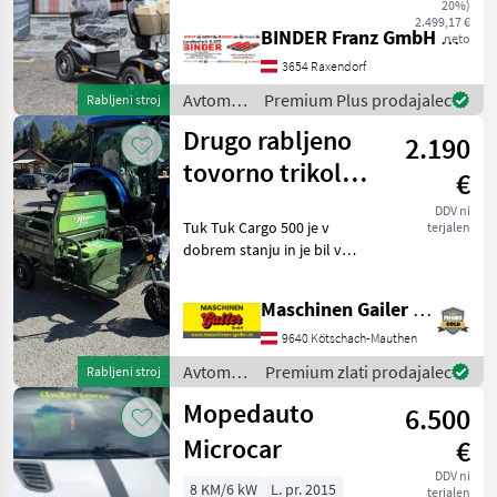
20%)
Mopedauto avtomobili
9
Elektromobile und
2.499,17 €
BINDER Franz GmbH & CoKG
neto
Seniorenmobile. Dank
seiner 2 großen 75 Ah -
MARKETPLACE
3654 Raxendorf
Batterien hat das Modell
Avtomobili
Premium Plus prodajalec
Rabljeni stroj
Ponudbe
Mali
Marketplace
in
trgovcev
oglasi
Drugo rabljeno
2.190
motorna
kolesa /
tovorno trikolo
€
Sonstige
Cargo 500
DDV ni
Tuk Tuk Cargo 500 je v
terjalen
dobrem stanju in je bil v
uporabi le eno sezono.
Napravo prodajamo zaradi
Maschinen Gailer GmbH
prehoda na drugo napravo.
Električni pogon z dosegom
9640 Kötschach-Mauthen
približno 3
Avtomobili
Premium zlati prodajalec
Rabljeni stroj
in
Mopedauto
6.500
motorna
kolesa /
Microcar
€
Sonstige
DDV ni
8 KM/6 kW
L. pr. 2015
terjalen