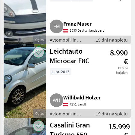
Franz Muser
8530 Deutschlandsberg
Avtomobili in
19 dni na spletu
Oglas
motorna kolesa /
Leichtauto
8.990
Mopedauto
avtomobili
Microcar F8C
€
DDV ni
L. pr. 2013
terjalen
Willibald Holzer
4251 Sandl
Avtomobili in
19 dni na spletu
Oglas
motorna kolesa /
Casalini Gran
15.999
Mopedauto
avtomobili
Turismo 550