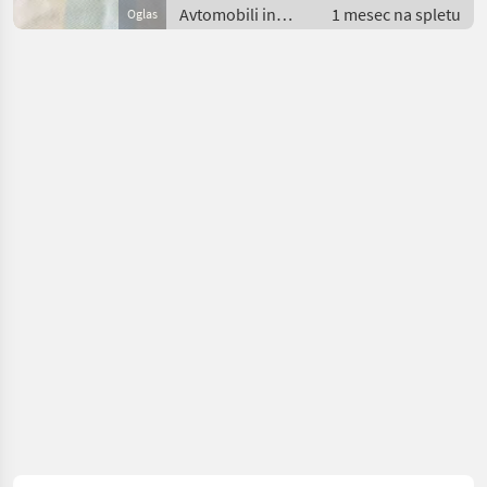
Avtomobili in
1 mesec na spletu
Oglas
motorna kolesa /
Mopedauto
avtomobili