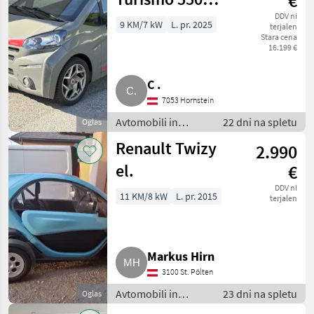
€
Mopedauto, kein
DDV ni
9 KM/7 kW
L. pr. 2025
terjalen
Stara cena
Axiam Microcar
16.199 €
C .
7053 Hornstein
Avtomobili in
22 dni na spletu
Oglas
motorna kolesa /
Renault Twizy
2.990
Mopedauto
avtomobili
el.
€
DDV ni
11 KM/8 kW
L. pr. 2015
terjalen
Markus Hirn
3100 St. Pölten
Avtomobili in
23 dni na spletu
Oglas
motorna kolesa /