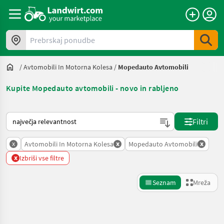
Prebrskaj ponudbe
/
Avtomobili In Motorna Kolesa
/
Mopedauto Avtomobili
Kupite Mopedauto avtomobili - novo in rabljeno
Tako je razvrščeno na Landwirt.com
Filtri
x
x
x
Avtomobili In Motorna Kolesa
Mopedauto Avtomobili
x
Izbriši vse filtre
Seznam
Mreža