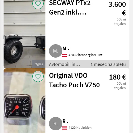
SEGWAY PTx2
3.600
Mopedauto
avtomobili
Gen2 inkl.
€
neuem Anhänger
DDV ni
terjalen
und
Schneeketten
M .
4203 Altenberg bei Linz
Avtomobili in
1 mesec na spletu
Oglas
motorna kolesa /
Original VDO
180 €
Mopedauto
avtomobili
Tacho Puch VZ50
DDV ni
terjalen
R .
4120 Neufelden