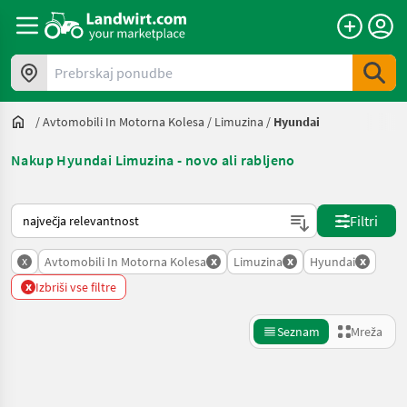
Prebrskaj ponudbe
/
Avtomobili In Motorna Kolesa
/
Limuzina
/
Hyundai
Nakup Hyundai Limuzina - novo ali rabljeno
Tako je razvrščeno na Landwirt.com
Filtri
x
x
x
x
Avtomobili In Motorna Kolesa
Limuzina
Hyundai
x
Izbriši vse filtre
Seznam
Mreža