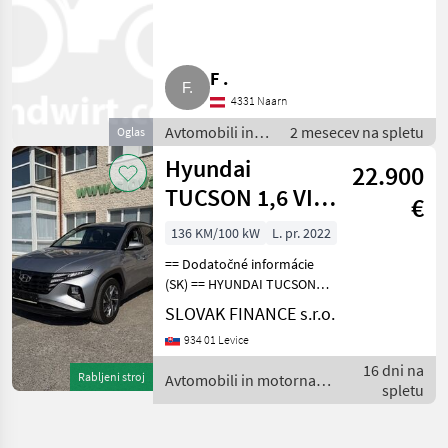
F .
4331 Naarn
Avtomobili in
2 mesecev na spletu
Oglas
motorna kolesa
Hyundai
22.900
/ Limuzina
TUCSON 1,6 VIN
€
303
136 KM/100 kW
L. pr. 2022
== Dodatočné informácie
(SK) == HYUNDAI TUCSON 1,
6 hybrid (diesel + HEV) r.v.
SLOVAK FINANCE s.r.o.
10/2022, 26 974 km, 100 kW,
934 01 Levice
1598 cm3, automatická
prevodovka, 2-zónová
16 dni na
Rabljeni stroj
Avtomobili in motorna
automatická k
spletu
kolesa / Hyundai