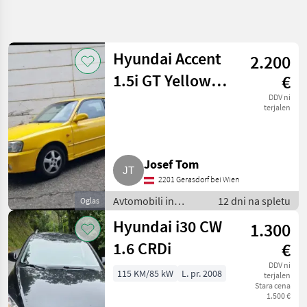
Natančnejše
iskanje
Hyundai Accent
2.200
Kategorija
Država
Filtri
4
1.5i GT Yellow
€
Star, Erstbesitz,
DDV ni
Prikaži 5
TRENUTNA
terjalen
Ponastavi
POT
rezultatov
Sportwagen
Osebna
vozila /
Tovorna
Josef Tom
vozila /
2201 Gerasdorf bei Wien
Mopedi
Avtomobili
Avtomobili in
12 dni na spletu
Oglas
In Motorna
motorna kolesa /
Kolesa
Hyundai i30 CW
1.300
Limuzina
Limuzina
1.6 CRDi
€
Hyundai
DDV ni
115 KM/85 kW
L. pr. 2008
terjalen
Stara cena
IZBERITE
1.500 €
KATEGORIJO