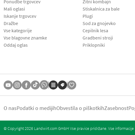
Ponudbe trgovcev
Žitni kombajn
Mali oglasi
Stiskalnica za bale
Iskanje trgovcev
Plugi
Dražbe
Sod za gnojevko
Vse kategorije
Cepilnik lesa
Vse blagovne znamke
Gradbeni stroji
Oddaj oglas
Priklopniki
O nas
Podatki o medijih
Obvestila o piškotkih
Zasebnost
Po
© Copyright 2026 Landwirt.com GmbH Vse pravice pridržane. Vse informacije b