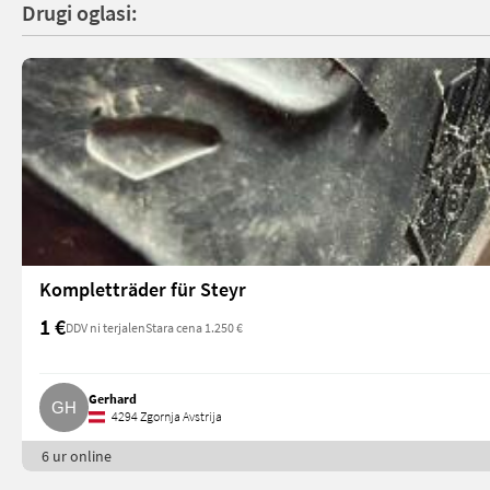
Drugi oglasi:
Kompletträder für Steyr
1 €
DDV ni terjalen
Stara cena 1.250 €
Gerhard
4294 Zgornja Avstrija
6 ur online