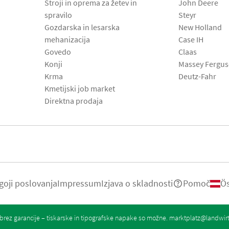
Stroji in oprema za žetev in
John Deere
spravilo
Steyr
Gozdarska in lesarska
New Holland
mehanizacija
Case IH
Govedo
Claas
Konji
Massey Fergu
Krma
Deutz-Fahr
Kmetijski job market
Direktna prodaja
goji poslovanja
Impressum
Izjava o skladnosti
Pomoč
Ös
rez garancije – tiskarske in tipografske napake so možne.
marktplatz@landwir