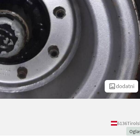
dodatni
6136
Tirol
Ogla