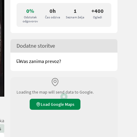
0%
0h
1
+400
Odstotek
Čas odziva
Seznam želja
Ogledi
odgovorov
Dodatne storitve
Vas zanima prevoz?
Loading the map will send data to Google.
Load Google Maps
ska
s