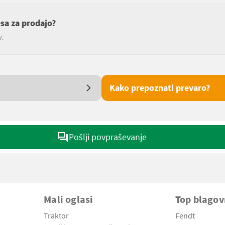
esa za prodajo?
v.
Kako prepoznati prevaro?
Pošlji povpraševanje
Mali oglasi
Top blago
Traktor
Fendt