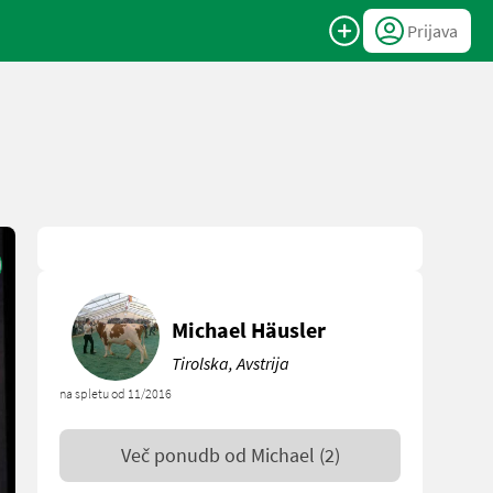
Prijava
Michael Häusler
Tirolska, Avstrija
na spletu od 11/2016
Več ponudb od
Michael
(2)