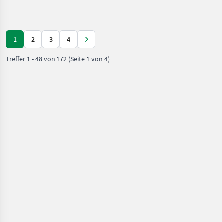
McCormick
kontaktieren
1
2
3
4
Treffer
1
-
48
von
172
(Seite 1 von 4)