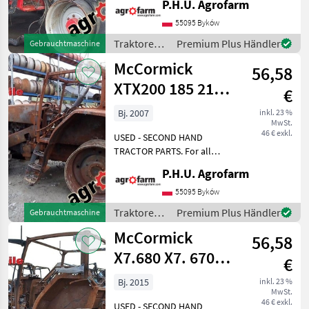
P.H.U. Agrofarm
Teile rufen Sie uns bitte an
oder senden Sie uns eine
55095 Byków
Nachricht per E-Mail oder
Traktoren /
Premium Plus Händler
Gebrauchtmaschine
WhatsApp. TRAKTOR –
McCormick
McCormick
SCHLEPPER-E
56,58
XTX200 185 215
€
parts,
Bj. 2007
inkl. 23 %
MwSt.
ersatzteile,
46 € exkl.
USED - SECOND HAND
pieces
TRACTOR PARTS. For all
parts call us or send
P.H.U. Agrofarm
message by e-mail either
whatsapp. TRAKTOR -
55095 Byków
SCHLEPPER ERSATZTEILE.
Traktoren /
Premium Plus Händler
Gebrauchtmaschine
Bei weiteren fragen
McCormick
McCormick
kontaktieren
56,58
X7.680 X7. 670
€
parts,
Bj. 2015
inkl. 23 %
MwSt.
ersatzteile,
46 € exkl.
USED - SECOND HAND