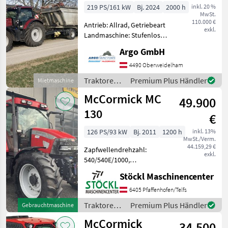
Stage V
219 PS/161 kW
Bj. 2024
2000 h
inkl. 20 %
MwSt.
110.000 €
Antrieb: Allrad, Getriebeart
exkl.
Landmaschine: Stufenloses
Getriebe, Plattform: Kabine,
Argo GmbH
Zapfwellendrehzahl:
540/540E/1000/1000E,
4490 Oberweidelham
Höchstgeschwindigkeit in
Traktoren /
Premium Plus Händler
Mietmaschine
km/h: 40 km/h, Aufla
McCormick
McCormick MC
49.900
130
€
126 PS/93 kW
Bj. 2011
1200 h
inkl. 13%
MwSt./Verm.
44.159,29 €
Zapfwellendrehzahl:
exkl.
540/540E/1000,
Höchstgeschwindigkeit in
Stöckl Maschinencenter
km/h: 40 km/h, Getriebeart
Landmaschine:
6405 Pfaffenhofen/Telfs
Lastschaltgetriebe, Antrieb:
Traktoren /
Premium Plus Händler
Gebrauchtmaschine
Allrad, Luftsitz,
McCormick
McCormick
Powershuttle, EHR, Radio
34.500