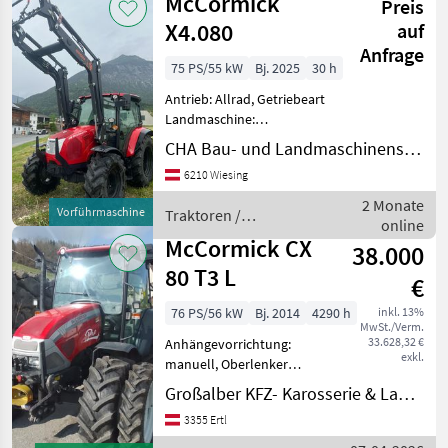
McCormick
Preis
X4.080
auf
Anfrage
75 PS/55 kW
Bj. 2025
30 h
Antrieb: Allrad, Getriebeart
Landmaschine:
Lastschaltgetriebe,
CHA Bau- und Landmaschinenservice
Plattform: Kabine,
6210 Wiesing
Zapfwellendrehzahl:
540/540E,
2 Monate
Vorführmaschine
Traktoren /
Höchstgeschwindigkeit in
online
McCormick
km/h: 40 km/h, Aufladung:
McCormick CX
38.000
Turbola
80 T3 L
€
76 PS/56 kW
Bj. 2014
4290 h
inkl. 13%
MwSt./Verm.
33.628,32 €
Anhängevorrichtung:
exkl.
manuell, Oberlenker
hinten: mechanisch,
Großalber KFZ- Karosserie & Landtechnik e.U.
Bolzengröße
3355 Ertl
Anhängevorrichtung (mm):
38mm,