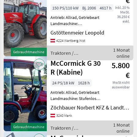
€
150 PS/110 kW
Bj. 2006
4617 h
inkl. 20 %
MwSt.
36.250 €
Antrieb: Allrad, Getriebeart
exkl.
Landmaschine:
Lastschaltgetriebe,
Gstöttenmeier Leopold
Plattform: Kabine,
4224 Wartberg/Aist
Zapfwellendrehzahl:
540/1000,
1 Monat
Gebrauchtmaschine
Traktoren /
Höchstgeschwindigkeit in
online
McCormick
km/h: 40 km/h, Aufladung:
McCormick G 30
5.800
Turbola
R (Kabine)
€
24 PS/18 kW
1628 h
MwSt nicht
ausweisbar
Antrieb: Allrad, Getriebeart
Landmaschine: Stufenloses
Getriebe, Fronthydraulik
Zöchbauer Norbert KFZ & Landtechnik
optional Mähwerk,
3240 Mank
Hochentleerung mit
Absaugung Traktoren
1 Monat
Gebrauchtmaschine
Traktoren /
Standard Traktoren
online
McCormick