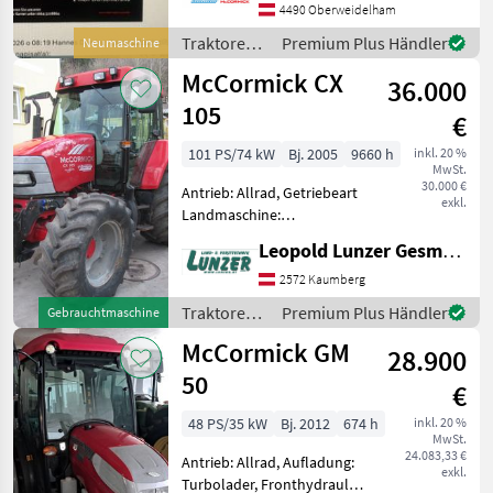
Powershuttle, AdBlue,
4490 Oberweidelham
Außenbedienung
Traktoren /
Premium Plus Händler
Neumaschine
Heckhydraulik, Radio,
McCormick
McCormick CX
Fahrzeugpapiere
36.000
105
€
101 PS/74 kW
Bj. 2005
9660 h
inkl. 20 %
MwSt.
30.000 €
Antrieb: Allrad, Getriebeart
exkl.
Landmaschine:
Lastschaltgetriebe,
Leopold Lunzer GesmbH
Höchstgeschwindigkeit in
km/h: 40 km/h,
2572 Kaumberg
Druckluftbremse,
Traktoren /
Premium Plus Händler
Gebrauchtmaschine
Fronthydraulik,
McCormick
McCormick GM
Frontzapfwelle,
28.900
Klimaanlage, EHR, hyd
50
€
48 PS/35 kW
Bj. 2012
674 h
inkl. 20 %
MwSt.
24.083,33 €
Antrieb: Allrad, Aufladung:
exkl.
Turbolader, Fronthydraulik,