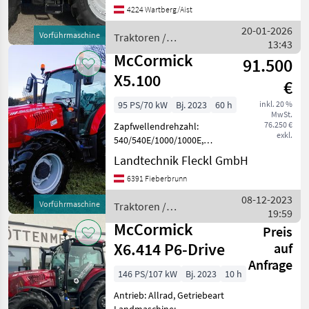
4224 Wartberg/Aist
Zapfwellendrehzahl:
540/540E/1000/1000E,
20-01-2026
Vorführmaschine
Traktoren /
Höchstgeschwindigkeit in
13:43
McCormick
km/h: 40 km/h, Aufladu
McCormick
91.500
X5.100
€
95 PS/70 kW
Bj. 2023
60 h
inkl. 20 %
MwSt.
76.250 €
Zapfwellendrehzahl:
exkl.
540/540E/1000/1000E,
Antrieb: Allrad, Oberlenker
Landtechnik Fleckl GmbH
hinten: mechanisch,
6391 Fieberbrunn
Kreuzsteuerhebel:
mechanisch,
08-12-2023
Vorführmaschine
Traktoren /
Anhängevorrichtung:
19:59
McCormick
automatisch,
McCormick
Preis
Höchstgeschwindigk
X6.414 P6-Drive
auf
Anfrage
146 PS/107 kW
Bj. 2023
10 h
Antrieb: Allrad, Getriebeart