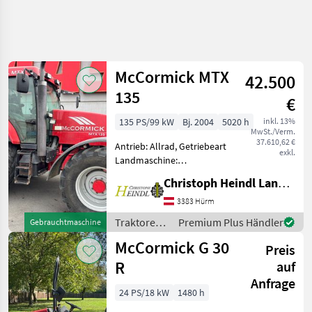
McCormick MTX
42.500
135
€
135 PS/99 kW
Bj. 2004
5020 h
inkl. 13%
MwSt./Verm.
37.610,62 €
Antrieb: Allrad, Getriebeart
exkl.
Landmaschine:
Lastschaltgetriebe,
Christoph Heindl Landtechnik GmbH, Inning
Plattform: Kabine,
Zapfwellendrehzahl:
3383 Hürm
540/1000, Oberlenker
Traktoren /
Premium Plus Händler
Gebrauchtmaschine
hinten: hydraulisch,
McCormick
McCormick G 30
Anhängevorrichtung:
Preis
automa
R
auf
Anfrage
24 PS/18 kW
1480 h