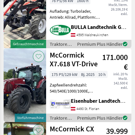
76 PS/56 kW
1600 h
inkl. 13%
MwSt./Verm.
26.106,19 €
Aufladung: Turbolader,
exkl.
Antrieb: Allrad, Plattform:
Kabine MC CORMICK CX 75 L
BULLA Landtechnik GmbH
+ 1600 h + Fronthubwerk +
2 Leitungen nach vorne +
4595 Waldneukirchen
höhenverstellbare
Traktoren /
Premium Plus Händler
Gebrauchtmaschine
Anhängevorrichtun
McCormick
McCormick
171.000
X7.618 VT-Drive
€
175 PS/129 kW
Bj. 2025
10 h
inkl. 20 %
MwSt.
142.500 €
Zapfwellendrehzahl:
exkl.
540/540E/1000/1000E,
Bolzengröße
Eisenhuber Landtechnik GmbH
Anhängevorrichtung (mm):
38mm, Aufladung:
4490 St. Florian
Turbolader mit
Traktoren /
Premium Plus Händler
Vorführmaschine
Ladeluftkühlung,
McCormick
McCormick CX
Höchstgeschwindigkeit in
39.999
km/h: 50 km/h, Ge