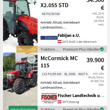
X2.055 STD
€
49 PS/36 kW
inkl. 20 %
MwSt.
28.750 €
Antrieb: Allrad, Getriebeart
exkl.
Landmaschine:
Lastschaltgetriebe,
Fabijan e.U.
Plattform: Kabine,
Zapfwellendrehzahl:
8472 Straß in der Steiermark
540/540E,
Traktoren /
Premium Plus Händler
Neumaschine
Höchstgeschwindigkeit in
McCormick
McCormick MC
km/h: 30 km/h, Aufladung:
39.900
Turbola
115
€
115 PS/85 kW
Bj. 2006
6637 h
inkl. 13%
MwSt./Verm.
35.309,73 €
Antrieb: Allrad, Getriebeart
exkl.
Landmaschine:
Lastschaltgetriebe,
Fischer Landtechnik und Kfz KG
Plattform: Kabine,
Zapfwellendrehzahl:
3073 Stössing
540/1000,
Traktoren /
Premium Plus Händler
Gebrauchtmaschine