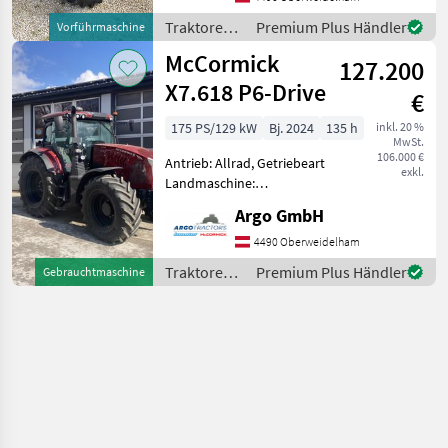
540/540E/1000/1000E,
Traktoren /
Premium Plus Händler
Vorführmaschine
Höchstgeschwindigkeit in
McCormick
McCormick
km/h: 40 km/h, Aufladu
127.200
X7.618 P6-Drive
€
175 PS/129 kW
Bj. 2024
135 h
inkl. 20 %
MwSt.
106.000 €
Antrieb: Allrad, Getriebeart
exkl.
Landmaschine:
Lastschaltgetriebe,
Argo GmbH
Plattform: Kabine,
Zapfwellendrehzahl:
4490 Oberweidelham
540/540E/1000/1000E,
Traktoren /
Premium Plus Händler
Gebrauchtmaschine
Höchstgeschwindigkeit in
McCormick
km/h: 40 km/h, Aufladu