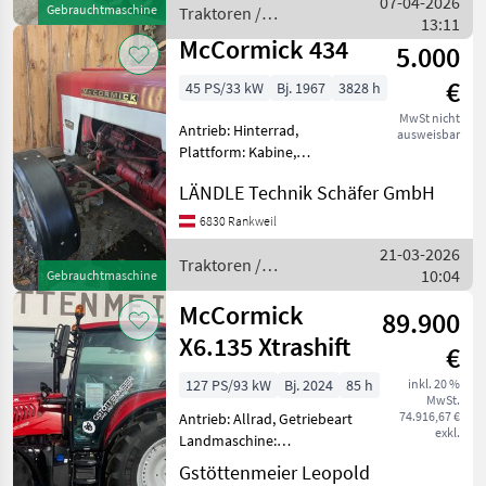
07-04-2026
Gebrauchtmaschine
Traktoren /
Höchstgeschwindigkeit in
13:11
McCormick
km/h: 40 km/h, Getriebeart
McCormick 434
5.000
Landmaschine:
€
45 PS/33 kW
Bj. 1967
3828 h
MwSt nicht
Antrieb: Hinterrad,
ausweisbar
Plattform: Kabine,
Höchstgeschwindigkeit in
LÄNDLE Technik Schäfer GmbH
km/h: 30 km/h, Abgasstufe:
Tier 1/Stage I, Oberlenker
6830 Rankweil
hinten: mechanisch Wegen
21-03-2026
Betriebsauflösung günstig
Traktoren /
10:04
Gebrauchtmaschine
McCormick
McCormick
89.900
X6.135 Xtrashift
€
127 PS/93 kW
Bj. 2024
85 h
inkl. 20 %
MwSt.
74.916,67 €
Antrieb: Allrad, Getriebeart
exkl.
Landmaschine:
Lastschaltgetriebe,
Gstöttenmeier Leopold
Plattform: Kabine,