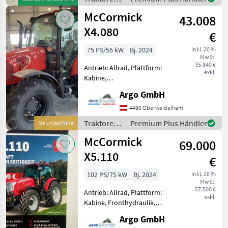
Höchstgeschwindigkeit in
McCormick
McCormick
km/h: 40 km/h, Aufladung:
43.008
Turbola
X4.080
€
75 PS/55 kW
Bj. 2024
inkl. 20 %
MwSt.
35.840 €
Antrieb: Allrad, Plattform:
exkl.
Kabine,
Zapfwellendrehzahl:
Argo GmbH
540/540E, Powershuttle,
Fahrzeugpapiere
4490 Oberweidelham
vorhanden 4 Zyl. Kohler
Traktoren /
Premium Plus Händler
Neumaschine
Motor 2, 5l Stage V mit 75
McCormick
McCormick
PS ohne AdBlue 12V/12
69.000
X5.110
€
102 PS/75 kW
Bj. 2024
inkl. 20 %
MwSt.
57.500 €
Antrieb: Allrad, Plattform:
exkl.
Kabine, Fronthydraulik,
Klimaanlage, EHR, Luftsitz,
Argo GmbH
druckloser Rücklauf,