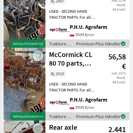
Bj. 2007
inkl. 23 %
MwSt.
ersatzteile,
46 € exkl.
USED - SECOND HAND
pieces
TRACTOR PARTS. For all
parts call us or send
P.H.U. Agrofarm
message by e-mail either
whatsapp. TRAKTOR -
55095 Byków
SCHLEPPER ERSATZTEILE.
Traktoren /
Premium Plus Händler
Gebrauchtmaschine
Bei weiteren fragen
McCormick
McCormick CL
kontaktieren
56,58
80 70 parts,
€
ersatzteile,
Bj. 2010
inkl. 23 %
MwSt.
pieces
46 € exkl.
USED - SECOND HAND
TRACTOR PARTS. For all
parts call us or send
P.H.U. Agrofarm
message by e-mail either
whatsapp. TRAKTOR -
55095 Byków
SCHLEPPER ERSATZTEILE.
Traktoren /
Premium Plus Händler
Gebrauchtmaschine
Bei weiteren fragen
McCormick
Rear axle
kontaktieren
2.441