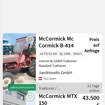
McCormick Mc
Preis
Cormick B-414
auf
Anfrage
44 PS/32 kW
Bj. 1966
5504 h
Interne Nr.:12859 Traktoren
Standard Traktoren
Jandrisevits GmbH
7522 Strem
21 Tage
Gebrauchtmaschine
Traktoren /
online
McCormick
McCormick MTX
43.500
150