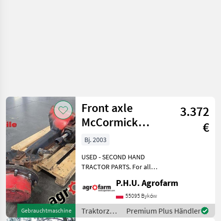
Front axle
3.372
McCormick
€
MTX155
Bj. 2003
USED - SECOND HAND
TRACTOR PARTS. For all
parts call us or send
P.H.U. Agrofarm
message by e-mail either
whatsapp. TRAKTOR -
55095 Byków
SCHLEPPER ERSATZTEILE.
Traktorzubehör
Premium Plus Händler
Gebrauchtmaschine
Bei weiteren fragen
/