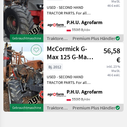
MwSt.
ersatzteile,
46 € exkl.
USED - SECOND HAND
pieces
TRACTOR PARTS. For all
parts call us or send
P.H.U. Agrofarm
message by e-mail either
whatsapp. TRAKTOR -
55095 Byków
SCHLEPPER ERSATZTEILE.
Traktoren /
Premium Plus Händler
Gebrauchtmaschine
Bei weiteren fragen
McCormick
McCormick G-
kontaktieren
56,58
Max 125 G-Max
€
135 T3 145 parts,
Bj. 2012
inkl. 23 %
MwSt.
ersatzteile, p
46 € exkl.
USED - SECOND HAND
TRACTOR PARTS. For all
parts call us or send
P.H.U. Agrofarm
message by e-mail either
whatsapp. TRAKTOR -
55095 Byków
SCHLEPPER ERSATZTEILE.
Traktoren /
Premium Plus Händler
Gebrauchtmaschine
Bei weiteren fragen
McCormick
kontaktieren