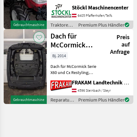
Frontzapfwelle MC Cormick
Stöckl Maschinencenter
Kleintraktor GM 50, mit
Kabine, Heizung, 674
6405 Pfaffenhofen/Telfs
Stunden, Fronthydraulik
Traktoren /
Premium Plus Händler
Gebrauchtmaschine
und Frontzapfwell
McCormick
Dach für
Preis
McCormick
auf
Anfrage
X60/CX
Bj. 2014
Dach für McCormick Serie
X60 und Cx Restyling;
Weitere Infos unter: [phone
FRAKAM Landtechnik GmbH
number
removed]Abverkauf!!!
4596 Steinbach / Steyr
Reparatur und Ersatzteile
Reparatur
Premium Plus Händler
Gebrauchtmaschine
Traktorenteile
und
Ersatzteile
/
McCormick