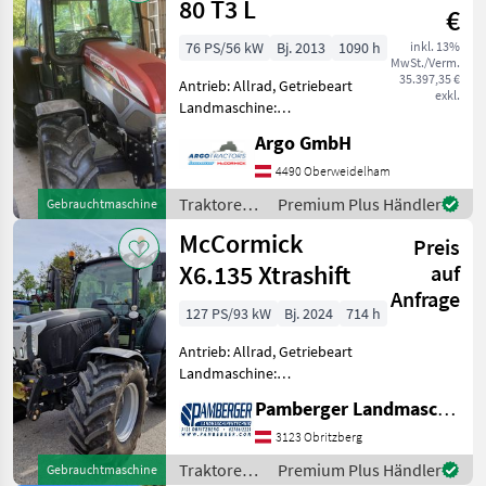
80 T3 L
€
76 PS/56 kW
Bj. 2013
1090 h
inkl. 13%
MwSt./Verm.
35.397,35 €
Antrieb: Allrad, Getriebeart
exkl.
Landmaschine:
Schaltgetriebe, Plattform:
Argo GmbH
Kabine,
Zapfwellendrehzahl:
4490 Oberweidelham
540/540E,
Traktoren /
Premium Plus Händler
Gebrauchtmaschine
Höchstgeschwindigkeit in
McCormick
McCormick
km/h: 40 km/h, Aufladung:
Preis
Turbolader,
X6.135 Xtrashift
auf
Anfrage
127 PS/93 kW
Bj. 2024
714 h
Antrieb: Allrad, Getriebeart
Landmaschine:
Lastschaltgetriebe,
Pamberger Landmaschinentechnik GmbH
Plattform: Kabine,
Zapfwellendrehzahl:
3123 Obritzberg
540/540E/1000/1000E,
Traktoren /
Premium Plus Händler
Gebrauchtmaschine
Höchstgeschwindigkeit in