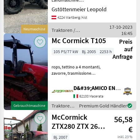
Landmaschine:
Lastschaltgetriebe,
Gstöttenmeier Leopold
Plattform: Kabine,
4224 Wartberg/Aist
Zapfwellendrehzahl:
540/540E/1000/1000E,
17-10-2023
Neumaschine
Traktoren /
Höchstgeschwindigkeit in
16:45
McCormick
km/h: 50 km/h, Aufladu
Mc Cormick T105
Preis
auf
105 PS/77 kW
Bj. 2005
2253 h
Anfrage
rops, tettino a 4 montanti,
zavorre, trasmissione
meccanica, inversore
meccanico, sollevamento
D&#39;AMICO ENGLES SRL
meccanico, n.4 distributori,
62100 Macerata
gancio C, terzo punto
meccanico Traktoren
Traktoren
Premium Gold Händler
Gebrauchtmaschine
/
McCormick
56,58
McCormick
ZTX280 ZTX 260
€
230 parts,
Bj. 2007
inkl. 23 %