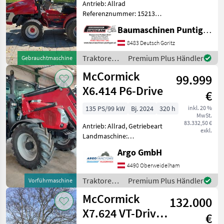
Antrieb: Allrad
Referenznummer: 15213
Baumaschinen Puntigam
Baumaschinen Puntigam GmbH
GmbH Unser Spezialgebiet:
Ankauf - Verkauf -
8483 Deutsch Goritz
Vermietung von
Traktoren /
Premium Plus Händler
Gebrauchtmaschine
Baumaschinen Besuchen
McCormick
McCormick
Sie unsere Baumaschi
99.999
X6.414 P6-Drive
€
135 PS/99 kW
Bj. 2024
320 h
inkl. 20 %
MwSt.
83.332,50 €
Antrieb: Allrad, Getriebeart
exkl.
Landmaschine:
Lastschaltgetriebe,
Argo GmbH
Plattform: Kabine,
Zapfwellendrehzahl:
4490 Oberweidelham
540/540E/1000/1000E,
Traktoren /
Premium Plus Händler
Vorführmaschine
Höchstgeschwindigkeit in
McCormick
McCormick
km/h: 50 km/h, Aufladu
132.000
X7.624 VT-Drive
€