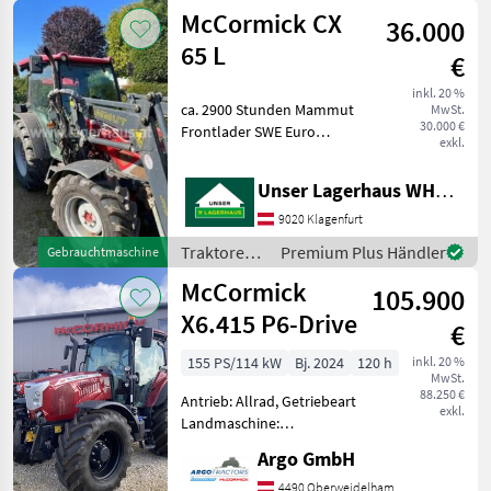
McCormick
McCormick CX
km/h: 50 km/h, Aufladu
36.000
65 L
€
inkl. 20 %
ca. 2900 Stunden Mammut
MwSt.
30.000 €
Frontlader SWE Euro
exkl.
Fronthubwerk + 4
Leitungen 2 DW
Unser Lagerhaus WHG, Kärnten, Klagenfurt
Steuergeräte Bereifung
420/70 R30 u. 360/70 R20
9020 Klagenfurt
Informieren Sie sich bitte
Traktoren /
Premium Plus Händler
Gebrauchtmaschine
vor Fahrt-A
McCormick
McCormick
105.900
X6.415 P6-Drive
€
155 PS/114 kW
Bj. 2024
120 h
inkl. 20 %
MwSt.
88.250 €
Antrieb: Allrad, Getriebeart
exkl.
Landmaschine:
Lastschaltgetriebe,
Argo GmbH
Plattform: Kabine,
Zapfwellendrehzahl:
4490 Oberweidelham