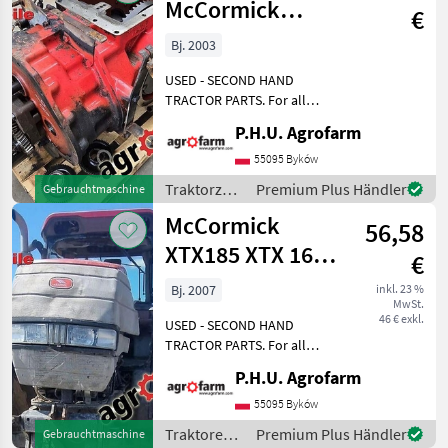
McCormick
€
MTX155
Bj. 2003
USED - SECOND HAND
TRACTOR PARTS. For all
parts call us or send
P.H.U. Agrofarm
message by e-mail either
whatsapp. TRAKTOR -
55095 Byków
SCHLEPPER ERSATZTEILE.
Traktorzubehör
Premium Plus Händler
Gebrauchtmaschine
Bei weiteren fragen
/
McCormick
kontaktieren
56,58
McCormick
XTX185 XTX 165
€
xtx200 parts,
Bj. 2007
inkl. 23 %
MwSt.
ersatzteile,
46 € exkl.
USED - SECOND HAND
pieces
TRACTOR PARTS. For all
parts call us or send
P.H.U. Agrofarm
message by e-mail either
whatsapp. TRAKTOR -
55095 Byków
SCHLEPPER ERSATZTEILE.
Traktoren /
Premium Plus Händler
Gebrauchtmaschine
Bei weiteren fragen