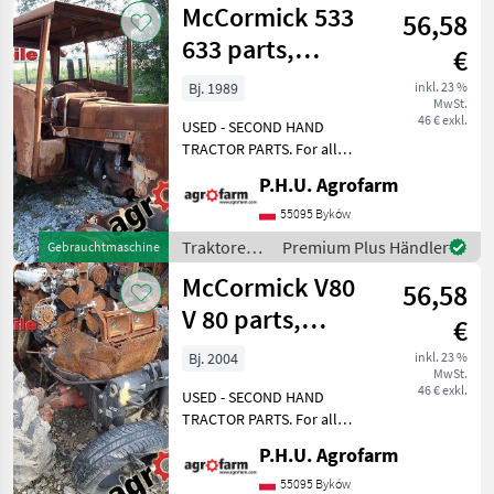
McCormick 533
kontaktieren
56,58
McCormick
633 parts,
€
ersatzteile,
Bj. 1989
inkl. 23 %
MwSt.
pieces
46 € exkl.
USED - SECOND HAND
TRACTOR PARTS. For all
parts call us or send
P.H.U. Agrofarm
message by e-mail either
whatsapp. TRAKTOR -
55095 Byków
SCHLEPPER ERSATZTEILE.
Traktoren /
Premium Plus Händler
Gebrauchtmaschine
Bei weiteren fragen
McCormick
McCormick V80
kontaktieren
56,58
V 80 parts,
€
ersatzteile,
Bj. 2004
inkl. 23 %
MwSt.
pieces
46 € exkl.
USED - SECOND HAND
TRACTOR PARTS. For all
parts call us or send
P.H.U. Agrofarm
message by e-mail either
whatsapp. TRAKTOR -
55095 Byków