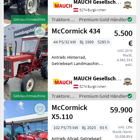
MAUCH Gesellschaft m.b.H. & Co.KG
automatisch, Bolzengröße
Anhängevorrichtung (mm):
5274 Burgkirchen
32mm,
Traktoren
Premium Gold Händler
Gebrauchtmaschine
Höchstgeschwindigkeit in
/
McCormick 434
km/h: 40 km/h, Getriebeart
5.500
McCormick
Landmaschin
€
44 PS/32 kW
Bj. 1969
5285 h
inkl. 20 %
MwSt.
Antrieb: Hinterrad,
4.583,33 €
Getriebeart Landmaschine:
exkl.
Schaltgetriebe, Plattform:
Verdeck, Bolzengröße
MAUCH Gesellschaft m.b.H. & Co.KG
Anhängevorrichtung (mm):
5274 Burgkirchen
32mm, Oberlenker hinten:
mechanisch,
Traktoren
Premium Gold Händler
Gebrauchtmaschine
Anhängevorrich
/
McCormick
59.900
McCormick
X5.110
€
102 PS/75 kW
Bj. 2025
93 h
inkl. 13%
MwSt./Verm.
53.008,85 €
Antrieb: Allrad, Getriebeart