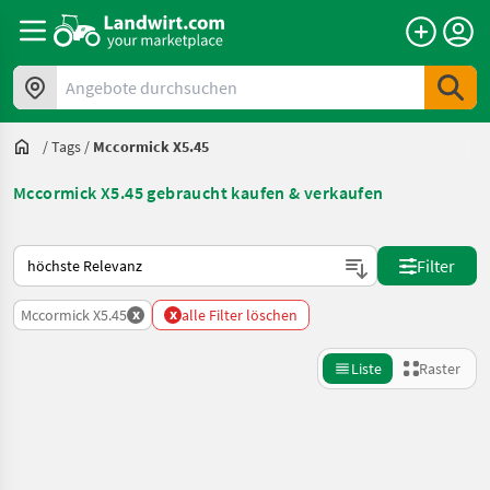
Angebote durchsuchen
/
Tags
/
Mccormick X5.45
Mccormick X5.45 gebraucht kaufen & verkaufen
So wird auf Landwirt.com sortiert
Filter
x
x
Mccormick X5.45
alle Filter löschen
Liste
Raster
Suche