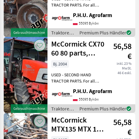
pieces
TRACTOR PARTS. For all
parts call us or send
P.H.U. Agrofarm
message by e-mail either
whatsapp. TRAKTOR -
55095 Byków
SCHLEPPER ERSATZTEILE.
Traktoren /
Premium Plus Händler
Gebrauchtmaschine
Bei weiteren fragen
McCormick
McCormick CX70
kontaktieren
56,58
60 80 parts,
€
ersatzteile,
Bj. 2004
inkl. 23 %
MwSt.
pieces
46 € exkl.
USED - SECOND HAND
TRACTOR PARTS. For all
parts call us or send
P.H.U. Agrofarm
message by e-mail either
whatsapp. TRAKTOR -
55095 Byków
SCHLEPPER ERSATZTEILE.
Traktoren /
Premium Plus Händler
Gebrauchtmaschine
Bei weiteren fragen
McCormick
McCormick
kontaktieren
56,58
MTX135 MTX 120
€
150 parts,