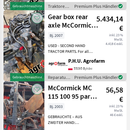
SCHLEPPER ERSATZTEILE.
Traktoren /
Premium Plus Händler
Gebrauchtmaschine
Bei weiteren fragen
McCormick
Gear box rear
kontaktieren
5.434,14
axle McCormick
€
CX 105 xtra
Bj. 2007
inkl. 23 %
MwSt.
4.418 € exkl.
USED - SECOND HAND
TRACTOR PARTS. For all
parts call us or send
P.H.U. Agrofarm
message by e-mail either
whatsapp. TRAKTOR -
55095 Byków
SCHLEPPER ERSATZTEILE.
Reparatur
Premium Plus Händler
Gebrauchtmaschine
Bei weiteren fragen
und
McCormick MC
kontaktieren
56,58
Ersatzteile
/
115 100 95 parts,
€
McCormick
ersatzteile,
Bj. 2003
inkl. 23 %
MwSt.
pieces
46 € exkl.
GEBRAUCHTE – AUS
ZWEITER HAND:
TRAKTORTEILE. Für alle