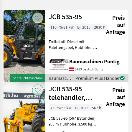
verfeinern
JCB 535-95
Preis
Kategorie
Land
Filter
2
auf
110 PS/81 kW
Bj. 2015
2830 h
Anfrage
5
AKTUELLER
Zurücksetzen
Ergebnisse
Treibstoff: Diesel mit
PFAD
anzeigen
Palettengabel, Hubhöhe: 9,
Jcb
5 m, Tragkraft 3.500 kg
535.95
Referenznummer: 21013
Baumaschinen Puntigam GmbH
Baumaschinen Puntigam
KATEGORIE
8483 Deutsch Goritz
WÄHLEN
GmbH Unser Spezialgebiet:
Ankauf - Verkau
Baumaschinen
Premium Plus Händler
Gebrauchtmaschine
Bautechnik
5
/ JCB
JCB 535-95
Preis
telehandler,
auf
MARKTPLATZ
Anfrage
Joystick,
75 PS/55 kW
Bj. 2023
567 h
Marktplatz
Händlerangebote
Kleinanzeigen
Powershift, air
JCB 535-95 (567 BStunden)
co
9, 5 m Hubhöhe, 3.500 kg
Tragfähigkeit, Joystick,