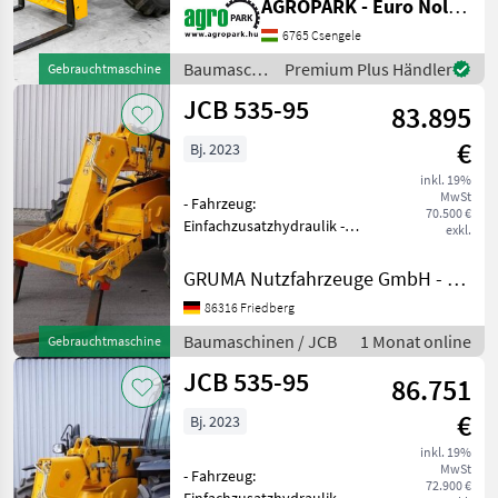
AGROPARK - Euro Noliker Kft.
Powershift, Klimaanlage, Q-
fit, Palettengabeln,
6765 Csengele
MAXTRAC Baujahr: 2023
Baumaschinen
Premium Plus Händler
Gebrauchtmaschine
Motorstunden: 567 M
/ JCB
JCB 535-95
83.895
€
Bj. 2023
inkl. 19%
MwSt
- Fahrzeug:
70.500 €
Einfachzusatzhydraulik -
exkl.
Mast:
Einfachzusatzhydraulik -
GRUMA Nutzfahrzeuge GmbH - Staplertechnik
Gabelträger - JCB Qfit 1230
86316 Friedberg
mm breit - Vollkabine, Türe
links geteilt - Bauhöhe
Baumaschinen / JCB
1 Monat online
Gebrauchtmaschine
durch Fahrersch
JCB 535-95
86.751
€
Bj. 2023
inkl. 19%
MwSt
- Fahrzeug:
72.900 €