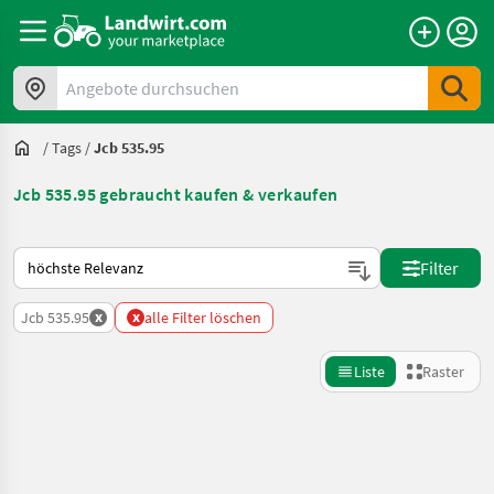
Angebote durchsuchen
/
Tags
/
Jcb 535.95
Jcb 535.95 gebraucht kaufen & verkaufen
So wird auf Landwirt.com sortiert
Filter
x
x
Jcb 535.95
alle Filter löschen
Liste
Raster
Suche