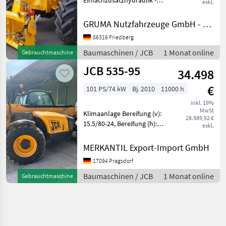
Einfachzusatzhydraulik -
exkl.
Mast:
Einfachzusatzhydraulik -
GRUMA Nutzfahrzeuge GmbH - Staplertechnik
Gabelträger - JCB Q-Fit
86316 Friedberg
1230mm breit - Vollkabine,
Türe links geteilt - Bauhöhe
Baumaschinen / JCB
1 Monat online
Gebrauchtmaschine
durch Fahrerschut
JCB 535-95
34.498
€
101 PS/74 kW
Bj. 2010
11000 h
inkl. 19%
MwSt
Klimaanlage Bereifung (v):
28.989,92 €
15.5/80-24, Bereifung (h):
exkl.
15.5/80-24, Tragkraft: 3500
kg, Hubhöhe: 950 cm,
MERKANTIL Export-Import GmbH
Arbeitsscheinwerfer 2x
17094 Pragsdorf
hinten, Arbeitsscheinwerfer
2x vor
Baumaschinen / JCB
1 Monat online
Gebrauchtmaschine