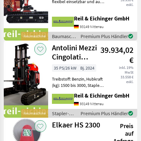
flexibel einsetzbar und auf
exkl.
Baustellen, als mobiler
Werkstattkran oder als
Reil & Eichinger GmbH
Kran in Land- und
Forstwirtschaft der ideale
93149 Nittenau
Helfer. Auch für div
Baumaschinen
Premium Plus Händler
Neumaschine
/ Sonstige
Antolini Mezzi
39.934,02
Cingolati
€
ERCULES 20 B
35 PS/26 kW
Bj. 2024
inkl. 19%
MwSt
33.558 €
Treibstoff: Benzin, Hubkraft
exkl.
(kg): 1500 bis 3000, Stapler-
Bauart: Geländestapler
Reil & Eichinger GmbH
Dieser Raupenstapler
macht seinem Namen alle
93149 Nittenau
Ehre, denn der ERCULES 20
Stapler-
Premium Plus Händler
Neumaschine
B ist mit 2 Ton
und
Elkaer HS 2300
Preis
Lagertechnik
/ Antolini
auf
Mezzi
Anfrage