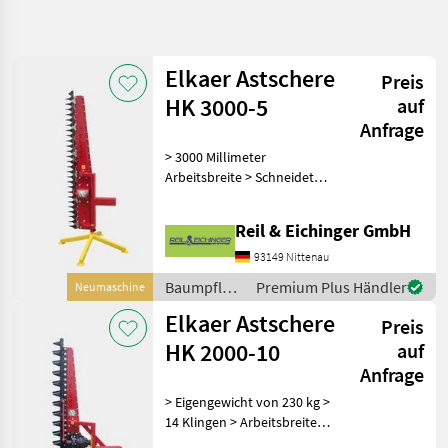
verfeinern
Kategorie
Land
Filter
Elkaer Astschere
Preis
HK 3000-5
auf
35
Anfrage
KATEGORIE
Zurücksetzen
Ergebnisse
WÄHLEN
anzeigen
> 3000 Millimeter
Arbeitsbreite > Schneidet
Forsttechnik
28
Äste bis 50 Millimetern
Dicke > 35 Klingen > 150
Kommunaltechnik
3
Reil & Eichinger GmbH
Kilogramm Eigengewicht >
Ideal zum Schneiden hoher
93149 Nittenau
Landtechnik
3
Hecken > Keine
Baumpflege
Premium Plus Händler
Neumaschine
/ Elkaer
Bautechnik
1
Elkaer Astschere
Preis
HK 2000-10
auf
MARKEN
Anfrage
> Eigengewicht von 230 kg >
14 Klingen > Arbeitsbreite
von 2 Metern > Schneidet