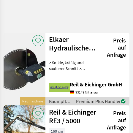
Elkaer
Preis
Hydraulische
auf
Anfrage
Astsäge HS 800
> Solide, kräftig und
HKL
sauberer Schnitt >
schneidet Äste bis 25 cm
Durchmesser > 60 kg
Reil & Eichinger GmbH
Gewicht > 800 mm
Arbeitsbreite > ideal, um
93149 Nittenau
Sträucher und Hecken von
Baumpflege
Premium Plus Händler
Neumaschine
oben ab
/ Elkaer
Reil & Eichinger
Preis
RE3 / 5000
auf
Anfrage
160 cm