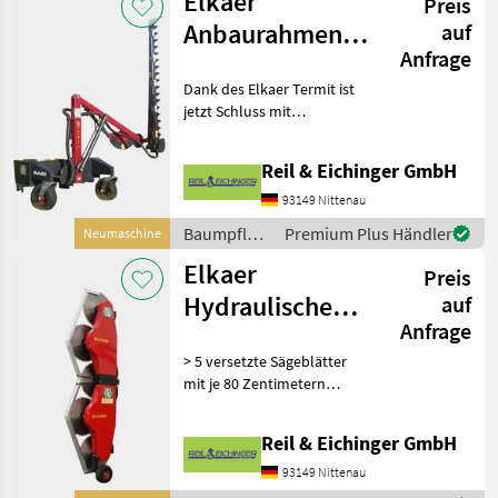
Elkaer
Preis
Anbaurahmen
auf
Anfrage
und Auslegearm
Dank des Elkaer Termit ist
für verschiedene
jetzt Schluss mit
Anba
ungesunden
Arbeitshaltungen. Der
Reil & Eichinger GmbH
Termit 1300 ist ein
Anbaurahmen mit
93149 Nittenau
hydraulischem Auslegearm,
Baumpflege
Premium Plus Händler
Neumaschine
an dem neben einer Astsch
/ Elkaer
Elkaer
Preis
Hydraulische
auf
Anfrage
Astsäge HS 3800
> 5 versetzte Sägeblätter
mit je 80 Zentimetern
Durchmesser > zum Anbau
an Schlepper > kann Äste
Reil & Eichinger GmbH
von bis zu 25 Zentimetern
Dicke sägen > Arbeitsbreite
93149 Nittenau
3, 80 Mete