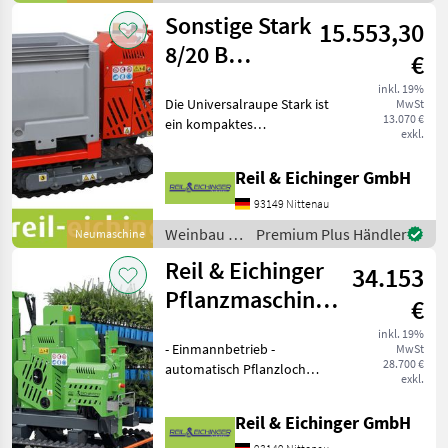
/ Sonstige
Sonstige Stark
15.553,30
8/20 B
€
Büttentransporter
inkl. 19%
Die Universalraupe Stark ist
MwSt
13.070 €
ein kompaktes
exkl.
Raupenfahrzeug und als
Büttentransporter optimal
Reil & Eichinger GmbH
zum Beispiel am Weinberg
bei der Traubenlese
93149 Nittenau
einsetzbar. Motor: Honda
Weinbau /
Premium Plus Händler
Neumaschine
Sonstige
Reil & Eichinger
34.153
Pflanzmaschine
€
FPM 24
inkl. 19%
- Einmannbetrieb -
MwSt
28.700 €
automatisch Pflanzloch
exkl.
fräsen und Pflanzen setzen
- Transport von ca. 600
Reil & Eichinger GmbH
Pflanzen auf der Maschine -