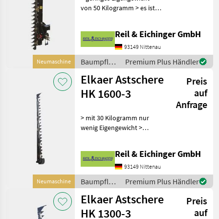
von 50 Kilogramm > es ist
nur ein geringer Ölfluss
notwendig > arbeitet sehr
Reil & Eichinger GmbH
sauber: Aststücke oder
Späne fliegen nicht herum >
93149 Nittenau
21 Klingen
Baumpflege
Premium Plus Händler
Neumaschine
/ Elkaer
Elkaer Astschere
Preis
HK 1600-3
auf
Anfrage
> mit 30 Kilogramm nur
wenig Eigengewicht >
geringer Ölfluss nötig
(l/min) > arbeitet sauber,
Reil & Eichinger GmbH
ohne umherfliegende Teile
wie Aststücke oder
93149 Nittenau
Sägespäne > kann Äste
Baumpflege
Premium Plus Händler
Neumaschine
/ Elkaer
Elkaer Astschere
Preis
HK 1300-3
auf