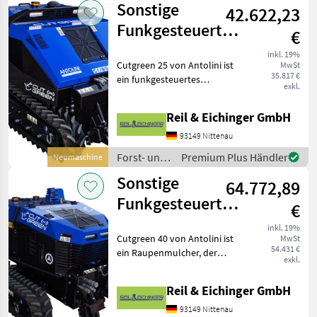
Sonstige
42.622,23
/ Sonstige
Funkgesteuerte
€
Mulchraupe
inkl. 19%
Cutgreen 25 von Antolini ist
MwSt
CUTGREEN 25
35.817 €
ein funkgesteuertes
exkl.
Raupenfahrzeug für den
effektiven Mulcheinsatz in
Reil & Eichinger GmbH
Park, Forst und sonstigen
Grünanlagen.
93149 Nittenau
Ausgesprochen zuverlässig
Forst- und
Premium Plus Händler
Neumaschine
i
Holztechnik
Sonstige
64.772,89
/ Sonstige
Funkgesteuerte
€
Mulchraupe
inkl. 19%
Cutgreen 40 von Antolini ist
MwSt
CUTGREEN 40
54.431 €
ein Raupenmulcher, der
exkl.
Ihnen bei allen Einsätzen
zuverlässig und
Reil & Eichinger GmbH
außerordentlich effektiv zur
Seite steht. Selbst unter
93149 Nittenau