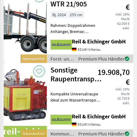
Eichinger
WTR 21/905
€
Bj. 2024
255 cm
inkl. 19%
MwSt
62.000 €
Rahmen: Doppelrahmen
exkl.
Anhänger, Bremse:
Druckluftbremse,
Reil & Eichinger GmbH
Rungenpaare: 4
Rungenpaare,
93149 Nittenau
Bauartgeschwindigkeit
Forst- und
Premium Plus Händler
Neumaschine
(km/h): 40 km/h, Anzahl
Holztechnik
Sonstige
Achsen: Tandemachser,
19.908,70
/ Reil &
Untenanhängung, End
Eichinger
Raupentransporter
€
mit Wassertank
inkl. 19%
Kompakte Universalraupe
MwSt
WT 450
16.730 €
ideal zum Wassertransport
exkl.
in unwegsamem Gelände.
Motor: Honda GX630,
Reil & Eichinger GmbH
Benzin Leistung: 15, 5 – 20,
8 kW – PS Anlasser:
93149 Nittenau
Elektrisch Gewicht
Kommunalgeräte
Premium Plus Händler
Neumaschine