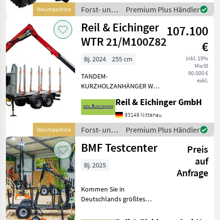
widrigsten Bedin
Forst- und
Premium Plus Händler
Neumaschine
Holztechnik
Reil & Eichinger
107.100
/ Sonstige
WTR 21/M100Z82
€
Bj. 2024
255 cm
inkl. 19%
MwSt
90.000 €
TANDEM-
exkl.
KURZHOLZANHÄNGER WTR
21/M100Z82
Reil & Eichinger GmbH
Rundholzlogistik neu
gedacht! ...wo LKWs
93149 Nittenau
aufhören fangen wir an! •
Forst- und
Premium Plus Händler
Neumaschine
Offroad: egal ob steil,
Holztechnik
BMF Testcenter
rutschig oder eng, mit der
Preis
/ Reil &
An
Eichinger
auf
Bj. 2025
Anfrage
Kommen Sie in
Deutschlands größtes
Testcenter! Die Reil &
Eichinger Rückewagenwelt