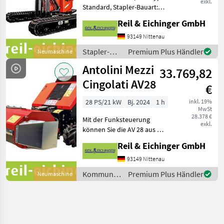
exkl.
Standard, Stapler-Bauart:
Geländestapler Der
Reil & Eichinger GmbH
Raupenstapler ERCULES
13B ist Ihr kräftiger Partner
93149 Nittenau
bei der Arbeit im Gelände.
Stapler-
Premium Plus Händler
Neumaschine
Motor: Hond
und
Antolini Mezzi
33.769,82
Lagertechnik
/ Antolini
Cingolati AV28
€
Mezzi
Cingolati
28 PS/21 kW
Bj. 2024
1 h
inkl. 19%
MwSt
28.378 €
Mit der Funksteuerung
exkl.
können Sie die AV 28 aus bis
zu 100 Metern Entfernung
Reil & Eichinger GmbH
sicher steuern. Die AV28 ist
die ideale Forstraupe mit
93149 Nittenau
Mulcher, ihr Mulchgerät hat
Kommunalgeräte
Premium Plus Händler
Neumaschine
eine A
/ Antolini
Mezzi
Cingolati