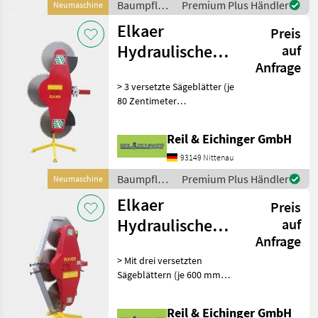
Baumpflege
Premium Plus Händler
Neumaschine
/ Elkaer
Elkaer
Preis
Hydraulische
auf
Anfrage
Astsäge HS 2300
> 3 versetzte Sägeblätter (je
80 Zentimeter
Durchmesser) > zum Anbau
an Schlepper ab 80 PS >
Reil & Eichinger GmbH
Sägt Äste bis zu 25
Zentimeter dicke Äste >
93149 Nittenau
Arbeitsbreite von 2, 30
Baumpflege
Premium Plus Händler
Neumaschine
/ Elkaer
Elkaer
Preis
Hydraulische
auf
Anfrage
Astsäge HS 1750
> Mit drei versetzten
Sägeblättern (je 600 mm
Durchmesser) > Geeignet
für Schlepper bis 70 PS >
Reil & Eichinger GmbH
Schneidet bis zu 15 cm