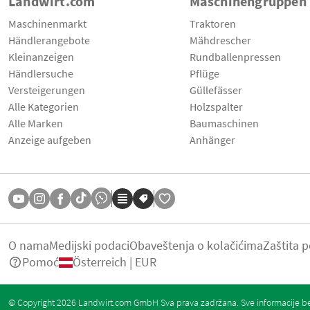
Landwirt.com
Maschinengruppen
Maschinenmarkt
Traktoren
Händlerangebote
Mähdrescher
Kleinanzeigen
Rundballenpressen
Händlersuche
Pflüge
Versteigerungen
Güllefässer
Alle Kategorien
Holzspalter
Alle Marken
Baumaschinen
Anzeige aufgeben
Anhänger
O nama
Medijski podaci
Obaveštenja o kolačićima
Zaštita 
Pomoć
Österreich | EUR
© Copyright 2026 Landwirt.com GmbH Sva prava zadržana. Sve informacije be