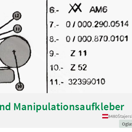
nd Manipulationsaufkleber
8480
Štajers
Ogla