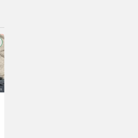
as
Moped Rieju MRT 50
3.400 €
bez PDV-a
Simon
9942 Tirol