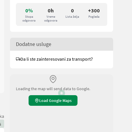
0%
0h
0
+300
Stopa
Vreme
Lista želja
Pogleda
odgovora
odgovora
Dodatne usluge
Da li ste zainteresovani za transport?
Loading the map will send data to Google.
Load Google Maps
ka
s