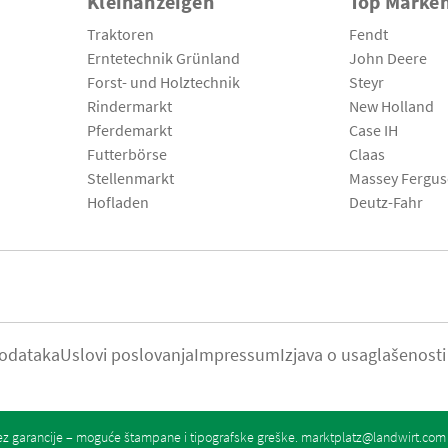
Kleinanzeigen
Top Marke
Traktoren
Fendt
Erntetechnik Grünland
John Deere
Forst- und Holztechnik
Steyr
Rindermarkt
New Holland
Pferdemarkt
Case IH
Futterbörse
Claas
Stellenmarkt
Massey Fergu
Hofladen
Deutz-Fahr
podataka
Uslovi poslovanja
Impressum
Izjava o usaglašenosti
z garancije – moguće štampane i tipografske greške.
marktplatz@landwirt.com