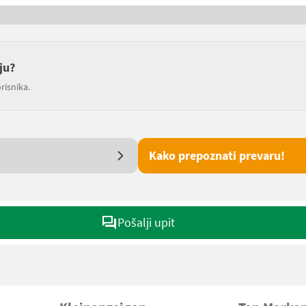
ju?
risnika.
Kako prepoznati prevaru!
Pošalji upit