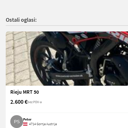
Ostali oglasi:
Rieju MRT 50
2.600 €
bez PDV-a
Peter
4714 Gornja Austrija