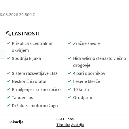
06.05.2026 29.500 €
LASTNOSTI
Prikolica s centralnim
Zračne zavore
okvirjem
Spodnja kljuka
Hidravlično členasto vlečno
drogovje
Sistem razsvetljave LED
4 pari opornikov
Neskončni rotator
Lesene klešče
Krmiljenje s križno ročico
10 km/h
Tandem os
Orodjarni
Držalo za motorno žago
6341 Ebbs
Lokacija
Tirolska
Avstrija