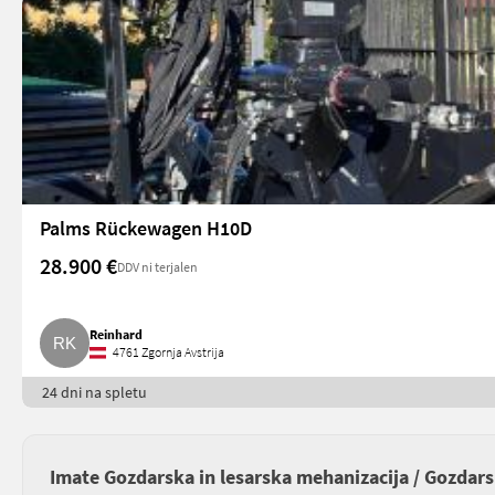
Palms Rückewagen H10D
28.900 €
DDV ni terjalen
Reinhard
4761 Zgornja Avstrija
24 dni na spletu
Imate Gozdarska in lesarska mehanizacija / Gozdars