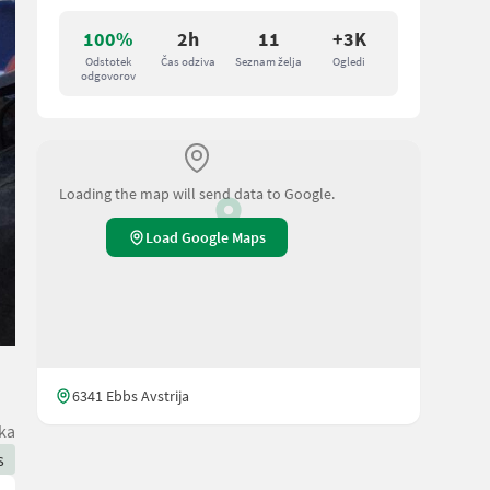
100%
2h
11
+3K
Odstotek
Čas odziva
Seznam želja
Ogledi
odgovorov
Loading the map will send data to Google.
Load Google Maps
6341 Ebbs Avstrija
ska
s