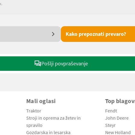
v.
Kako prepoznati prevaro?
Pošlji povpraševanje
Mali oglasi
Top blago
Traktor
Fendt
Stroji in oprema za žetev in
John Deere
spravilo
Steyr
Gozdarska in lesarska
New Holland