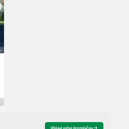
as
MDS-130 Schrägachsen-Kolbenpumpe
1.450 €
DDV ni terjalen
Stara cena 1.550 €
Daniel
4794 Zgornja Avstrija
1 mesec na spletu
Objavi oglas brezplačno