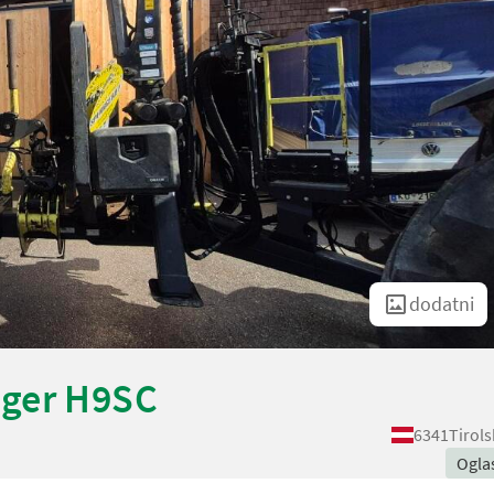
dodatni
nger H9SC
6341
Tirol
Ogla