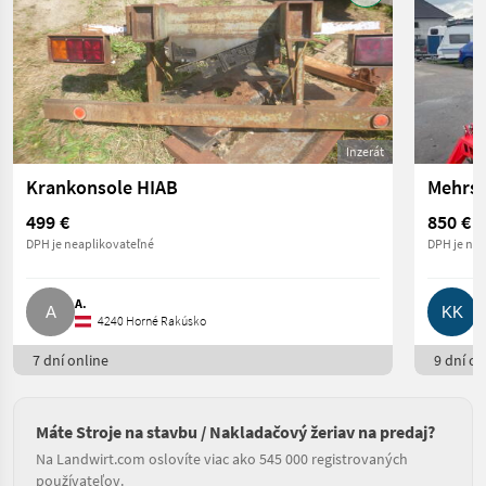
Inzerát
Krankonsole HIAB
499 €
850 €
DPH je neaplikovateľné
DPH je nea
A.
K
4240 Horné Rakúsko
7 dní online
9 dní on
Máte Stroje na stavbu / Nakladačový žeriav na predaj?
Na Landwirt.com oslovíte viac ako 545 000 registrovaných
používateľov.