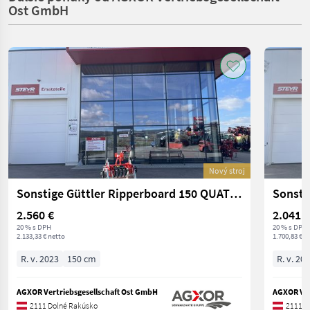
Ost GmbH
Nový stroj
Sonstige Güttler Ripperboard 150 QUATTRO Grubber-Walzen-S
2.560 €
2.041 €
20 % s DPH
20 % s DPH
2.133,33 € netto
1.700,83 € n
R. v. 2023
150 cm
R. v. 20
AGXOR Vertriebsgesellschaft Ost GmbH
AGXOR Ver
2111 Dolné Rakúsko
2111 D