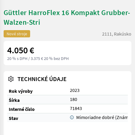
Güttler HarroFlex 16 Kompakt Grubber-
Walzen-Stri
2111, Rakúsko
Nové stroje
4.050 €
20 % s DPH
/ 3.375 € 20 % bez DPH
TECHNICKÉ ÚDAJE
2023
Rok výroby
180
Šírka
71843
Interné číslo
Mimoriadne dobré (Známka 
Stav