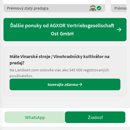
Prémiový zlatý predajca
Prémiový
Ďalšie ponuky od AGXOR Vertriebsgesellschaft
Ost GmbH
Máte Vinarské stroje / Vinohradnícky kultivátor na
predaj?
Na Landwirt.com oslovíte viac ako 545 000 registrovaných
používateľov.
Inzerujte zdarma
WhatsApp
Žiadosť