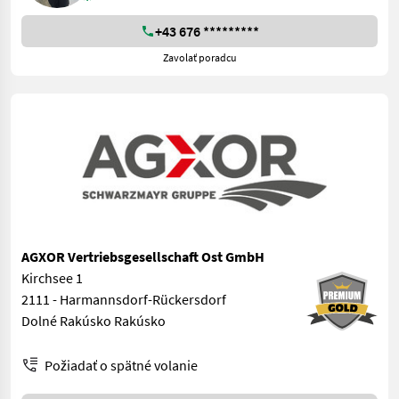
+43 676 *********
Zavolať poradcu
AGXOR Vertriebsgesellschaft Ost GmbH
Kirchsee 1
2111 - Harmannsdorf-Rückersdorf
Dolné Rakúsko Rakúsko
Požiadať o spätné volanie