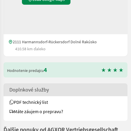
2111 Harmannsdorf-Rückersdorf Dolné Rakúsko
410.58 km ďaleko
4
Hodnotenie predajcu
Doplnkové služby
PDF technický list
Máte záujem o prepravu?
Ďalšie ponuky od AGXOR Vertriebsgesellschaft