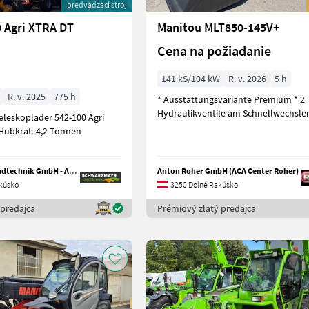
predvádzací stroj
 Agri XTRA DT
Manitou MLT850-145V+
Cena na požiadanie
141 kS/104 kW
R. v. 2026
5 h
R. v. 2025
775 h
* Ausstattungsvariante Premium * 2
Hydraulikventile am Schnellwechsler
 Hubkraft 4,2 Tonnen
Schwarzmayr Landtechnik GmbH - Aurolzmünster
Anton Roher GmbH (ACA Center Roher)
kúsko
3250 Dolné Rakúsko
 predajca
Prémiový zlatý predajca