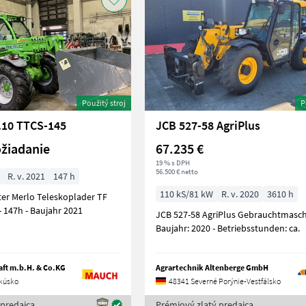
Použitý stroj
P
.10 TTCS-145
JCB 527-58 AgriPlus
žiadanie
67.235 €
19 % s DPH
56.500 € netto
R. v. 2021
147 h
110 kS/81 kW
R. v. 2020
3610 h
er Merlo Teleskoplader TF
38.10TTCS-145 - 147h - Baujahr 2021
JCB 527-58 AgriPlus Gebrauchtmaschi
Baujahr: 2020 - Betriebsstunden: ca.
ft m.b.H. & Co.KG
Agrartechnik Altenberge GmbH
kúsko
48341 Severné Porýnie-Vestfálsko
 predajca
Prémiový zlatý predajca