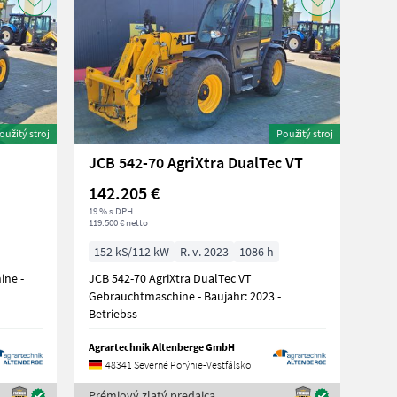
oužitý stroj
Použitý stroj
JCB 542-70 AgriXtra DualTec VT
142.205 €
19 % s DPH
119.500 € netto
152 kS/112 kW
R. v. 2023
1086 h
ne -
JCB 542-70 AgriXtra DualTec VT
Gebrauchtmaschine - Baujahr: 2023 -
Betriebss
Agrartechnik Altenberge GmbH
48341 Severné Porýnie-Vestfálsko
Prémiový zlatý predajca