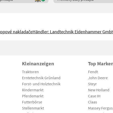
kopové nakladače
Händler: Landtechnik Eidenhammer Gmb
Kleinanzeigen
Top Marke
Traktoren
Fendt
Erntetechnik Grünland
John Deere
Forst- und Holztechnik
Steyr
Rindermarkt
New Holland
Pferdemarkt
Case IH
Futterbörse
Claas
Stellenmarkt
Massey Fergu