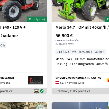
Použitý stroj
P
 940 - 120 V +
žiadanie
56.900 €
s DPH od obchodníka
50.353,98 € netto
00 h
118 kS/87 kW
R. v. 2014
3920 h
Merlo P34.7 TOP mit - Komfortkabine
Heizung - 3 Lenkungsarten - 40Km/h 
 Devoti Srl
MAUCH Gesellschaft m.b.H. & Co.KG
-Romagna
5274 Horné Rakúsko
 predajca
Prémiový zlatý predajca