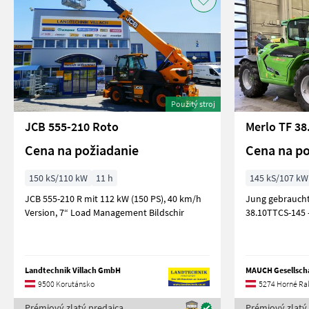
Použitý stroj
JCB 555-210 Roto
Merlo TF 38
Cena na požiadanie
Cena na po
150 kS/110 kW
11 h
145 kS/107 kW
JCB 555-210 R mit 112 kW (150 PS), 40 km/h
Jung gebraucht
Version, 7“ Load Management Bildschir
Landtechnik Villach GmbH
MAUCH Gesellscha
9500 Korutánsko
5274 Horné Ra
Prémiový zlatý predajca
Prémiový zlatý