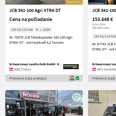
Nový stroj
JCB 542-100 Agri XTRA DT
JCB 542-100
Cena na požiadanie
153.648 €
20 % s DPH
128.040 € netto
150 kS/110 kW
R. v. 2026
150 kS/110 kW
Nr. 70079 JCB Teleskoplader 542-100 Agri
XTRAr DT - mit Hubkraft 4,2 Tonnen
Nr. 67743 JCB Teleskoplader 542-100 Agri
XTRAr DT - mit
Schwarzmayr Landtechnik GmbH - Schlitters
6262 Tirolsko
4971 Horné Ra
Prémiový zlatý predajca
Prémiový zlatý