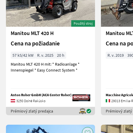
Použitý stroj
Manitou MLT 420 H
Manitou MLT
Cena na požiadanie
Cena na po
57 kS/42 kW
R. v. 2025
20 h
R. v. 2019
39
Manitou MLT 420 H mit: * Radioanlage *
Innenspiegel * Easy Connect System *
Anton Roher GmbH (ACA Center Roher)
Macchine Agricole
3250 Dolné Rakúsko
29013 Emilia
Prémiový zlatý predajca
Prémiový zlatý