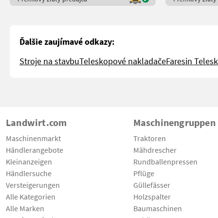
Ďalšie zaujímavé odkazy:
Stroje na stavbu
Teleskopové nakladače
Faresin Teles
Landwirt.com
Maschinengruppen
Maschinenmarkt
Traktoren
Händlerangebote
Mähdrescher
Kleinanzeigen
Rundballenpressen
Händlersuche
Pflüge
Versteigerungen
Güllefässer
Alle Kategorien
Holzspalter
Alle Marken
Baumaschinen