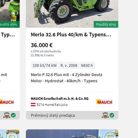
oužitý stroj
Použitý stroj
Merlo 34.7 TOP mit 40km/h / Typenschein
Merlo 32.6 Plus 40/km & Typenschein 2,0m Bauhöhe
36.000 €
s DPH od obchodníka
31.858,41 € netto
100 kS/74 kW
R. v. 2008
6830 h
 mit
Merlo P 32.6 Plus mit - 4 Zylinder Deutz
-
Motor - Hydrostat - 40km/h - Typens
MAUCH Gesellschaft m.b.H. & Co.KG
5274 Horné Rakúsko
Prémiový zlatý predajca