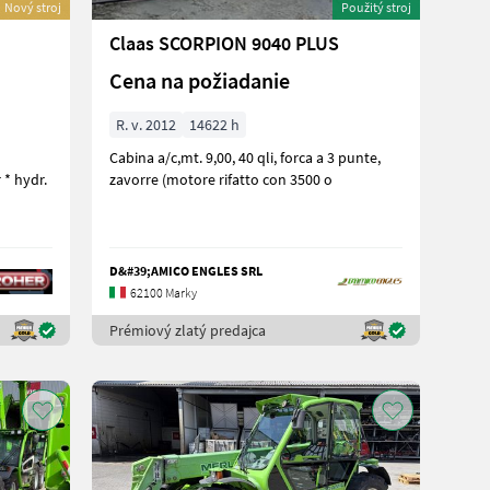
Nový stroj
Použitý stroj
Claas SCORPION 9040 PLUS
Cena na požiadanie
R. v. 2012
14622 h
Cabina a/c,mt. 9,00, 40 qli, forca a 3 punte,
 * hydr.
zavorre (motore rifatto con 3500 o
D&#39;AMICO ENGLES SRL
62100 Marky
Prémiový zlatý predajca