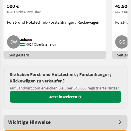
500 €
45.900
MwSt nicht ausweisbar
MwSt nich
Forst- und Holztechnik- Forstanhänger / Rückewägen
Forst- u
Johann
G
4624 Oberösterreich
Seit gestern
Seit ges
Sie haben Forst- und Holztechnik / Forstanhänger /
Rückewägen zu verkaufen?
Auf Landwirt.com erreichen Sie über 545.000 registrierte Nutzer.
Jetzt inserieren
Wichtige Hinweise