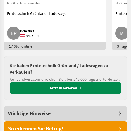
MwSt nicht ausweisbar
MwSt nich
Erntetechnik Grünland- Ladewagen
Erntetec
Benedikt
M
6426 Tirol
17 Std. online
3 Tage o
Sie haben Erntetechnik Grünland / Ladewagen zu
verkaufen?
Auf Landwirt.com erreichen Sie über 545.000 registrierte Nutzer.
Jetzt inserieren
Wichtige Hinweise
So erkennen Sie Betrug!