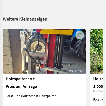
Weitere Kleinanzeigen:
Kleinanzeige
Holzspalter 15 t
Holzsp
Preis auf Anfrage
1.000 €
MwSt nich
Forst- und Holztechnik- Holzspalter
Forst- un