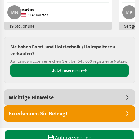
Markus
M
9143 Kärnten
19 Std. online
Seit ges
Sie haben Forst- und Holztechnik / Holzspalter zu
verkaufen?
Auf Landwirt.com erreichen Sie über 545.000 registrierte Nutzer.
Jetzt inserieren
Wichtige Hinweise
So erkennen Sie Betrug!
Anfrage senden