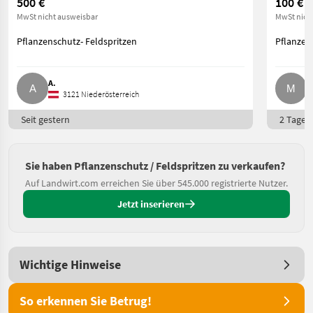
500 €
100 €
MwSt nicht ausweisbar
MwSt nich
Pflanzenschutz- Feldspritzen
Pflanzen
A.
M
3121 Niederösterreich
Seit gestern
2 Tage o
Sie haben Pflanzenschutz / Feldspritzen zu verkaufen?
Auf Landwirt.com erreichen Sie über 545.000 registrierte Nutzer.
Jetzt inserieren
Wichtige Hinweise
So erkennen Sie Betrug!