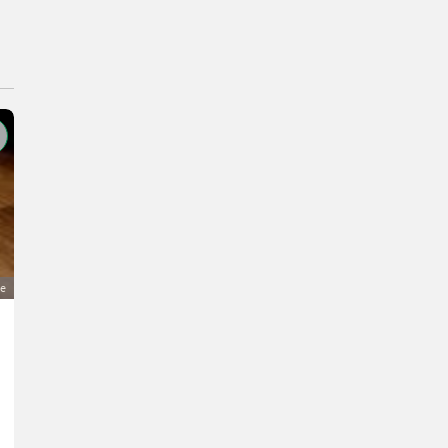
ge
Kärntnerland 4-reihig
2.100 €
MwSt nicht ausweisbar
Alter Preis 2.500 €
Flohmarkt- Musikinstrumente