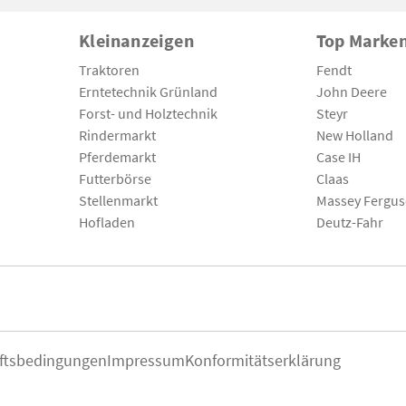
Kleinanzeigen
Top Marke
Traktoren
Fendt
Erntetechnik Grünland
John Deere
Forst- und Holztechnik
Steyr
Rindermarkt
New Holland
Pferdemarkt
Case IH
Futterbörse
Claas
Stellenmarkt
Massey Fergu
Hofladen
Deutz-Fahr
ftsbedingungen
Impressum
Konformitätserklärung