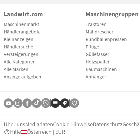
Landwirt.com
Maschinengruppen
Maschinenmarkt
Traktoren
Händlerangebote
Mähdrescher
Kleinanzeigen
Rundballenpressen
Händlersuche
Pflüge
Versteigerungen
Güllefässer
Alle Kategorien
Holzspalter
Alle Marken
Baumaschinen
Anzeige aufgeben
Anhänger
Über uns
Mediadaten
Cookie-Hinweise
Datenschutz
Geschä
Hilfe
Österreich | EUR