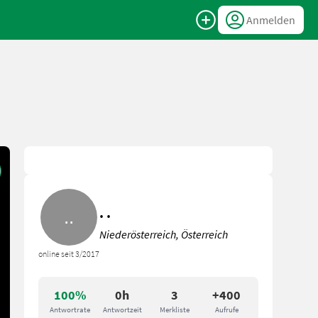
Anmelden
. .
Niederösterreich, Österreich
online seit 3/2017
100%
0h
3
+400
Antwortrate
Antwortzeit
Merkliste
Aufrufe