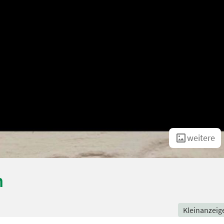
weitere
n
Kleinanzeig