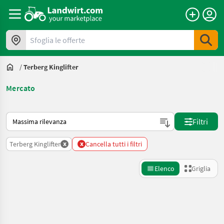
Sfoglia le offerte
/
Terberg Kinglifter
Mercato
Ecco come viene ordinato su Landwirt.com
Filtri
x
x
Terberg Kinglifter
Cancella tutti i filtri
Elenco
Griglia