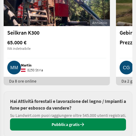
Annuncio
Seilkran K300
65.000 €
Prezzo 
IVA indetraibile
Martin
C
8250 Stiria
Da 8 ore online
Da 2 gio
Hai Attività forestali e lavorazione del legno / Impianti a
fune per esbosco da vendere?
Su Landwirt.com puoi raggiungere oltre 545.000 utenti registrati.
Pubblica gratis