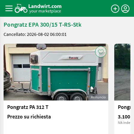
Pongratz EPA 300/15 T-RS-Stk
Cancellato: 2026-08-02 06:00:01
Annuncio
Pongratz PA 312 T
Pongra
Prezzo su richiesta
3.100 €
IVA indetra