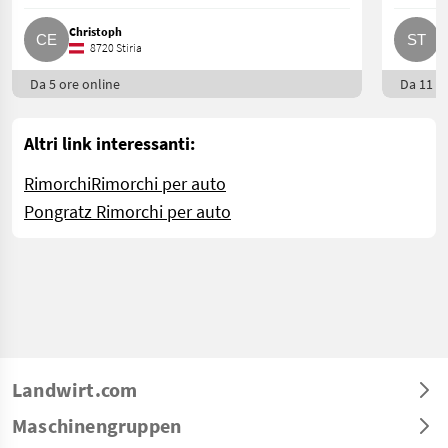
Christoph
S
8720 Stiria
Da 5 ore online
Da 11 gi
Altri link interessanti:
Rimorchi
Rimorchi per auto
Pongratz Rimorchi per auto
Landwirt.com
Maschinengruppen