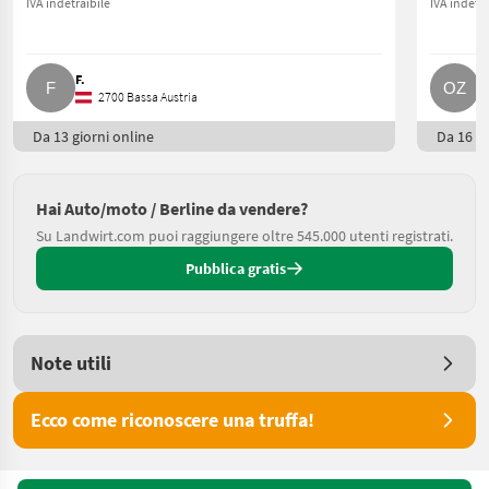
IVA indetraibile
IVA indetra
F.
O
2700 Bassa Austria
Da 13 giorni online
Da 16 gi
Hai Auto/moto / Berline da vendere?
Su Landwirt.com puoi raggiungere oltre 545.000 utenti registrati.
Pubblica gratis
Note utili
Ecco come riconoscere una truffa!