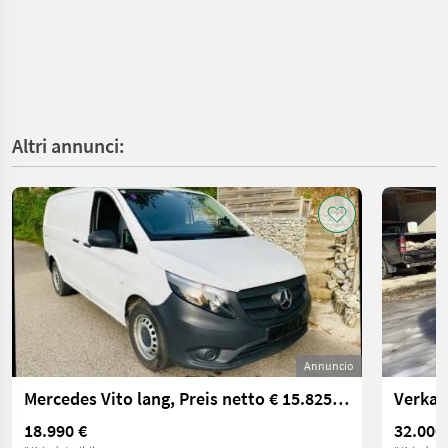
Altri annunci:
Annuncio
Mercedes Vito lang, Preis netto € 15.825,-, Klima, AHV
Verkau
18.990 €
32.000