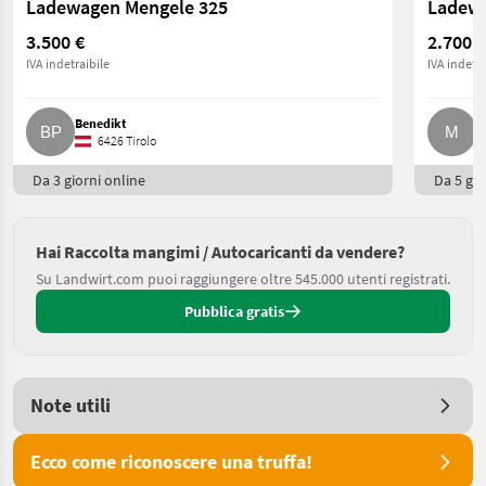
Ladewagen Mengele 325
3.500 €
2.700 €
IVA indetraibile
IVA indetra
Benedikt
M
6426 Tirolo
Da 3 giorni online
Da 5 gio
Hai Raccolta mangimi / Autocaricanti da vendere?
Su Landwirt.com puoi raggiungere oltre 545.000 utenti registrati.
Pubblica gratis
Note utili
Ecco come riconoscere una truffa!