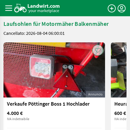
Laufsohlen für Motormäher Balkenmäher
Cancellato: 2026-08-04 06:00:01
Annuncio
Verkaufe Pöttinger Boss 1 Hochlader
Heurau
4.000 €
600 €
IVA indetraibile
IVA indetra