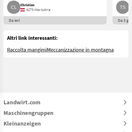
Christian
T
4273 Alta Austria
Da ieri
Da 3 gio
Altri link interessanti:
Raccolta mangimi
Meccanizzazione in montagna
Landwirt.com
Maschinengruppen
Kleinanzeigen