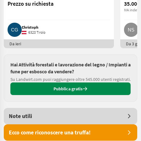
Prezzo su richiesta
35.000
IVA indetra
Christoph
N
6320 Tirolo
Da ieri
Da 3 gio
Hai Attività forestali e lavorazione del legno / Impianti a
fune per esbosco da vendere?
Su Landwirt.com puoi raggiungere oltre 545.000 utenti registrati.
Pubblica gratis
Note utili
Ecco come riconoscere una truffa!