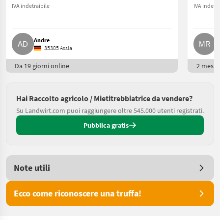
IVA indetraibile
IVA indetra
Andre
M
35305 Assia
Da 19 giorni online
2 mesi o
Hai Raccolto agricolo / Mietitrebbiatrice da vendere?
Su Landwirt.com puoi raggiungere oltre 545.000 utenti registrati.
Pubblica gratis
Note utili
Ecco come riconoscere una truffa!