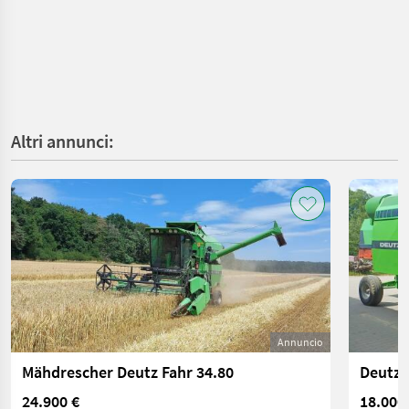
Altri annunci:
Annuncio
Mähdrescher Deutz Fahr 34.80
Deutz-
24.900 €
18.000