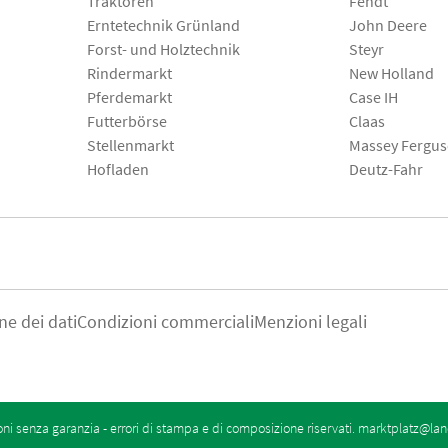
Traktoren
Fendt
Erntetechnik Grünland
John Deere
Forst- und Holztechnik
Steyr
Rindermarkt
New Holland
Pferdemarkt
Case IH
Futterbörse
Claas
Stellenmarkt
Massey Fergu
Hofladen
Deutz-Fahr
ne dei dati
Condizioni commerciali
Menzioni legali
oni senza garanzia - errori di stampa e di composizione riservati.
marktplatz@lan