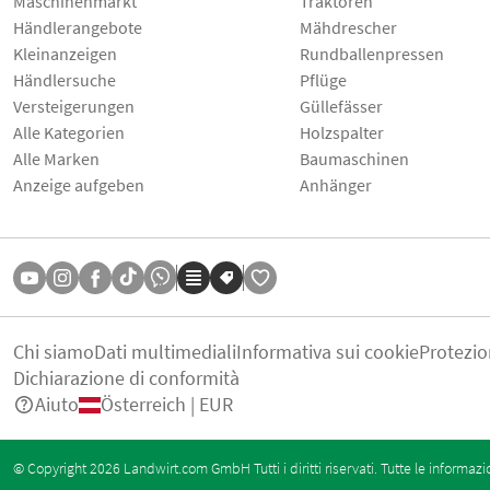
Maschinenmarkt
Traktoren
Händlerangebote
Mähdrescher
Kleinanzeigen
Rundballenpressen
Händlersuche
Pflüge
Versteigerungen
Güllefässer
Alle Kategorien
Holzspalter
Alle Marken
Baumaschinen
Anzeige aufgeben
Anhänger
Chi siamo
Dati multimediali
Informativa sui cookie
Protezio
Dichiarazione di conformità
Aiuto
Österreich | EUR
© Copyright 2026 Landwirt.com GmbH Tutti i diritti riservati. Tutte le informazi