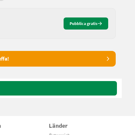
Pubblica gratis
ffa!
n
Länder