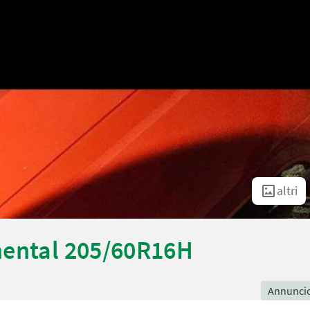
altri
nental 205/60R16H
Annunci