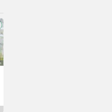
o
VW Caddy Unfallfahrzeug
1.500 €
IVA indetraibile
Pius
8504 Stiria
Da ieri