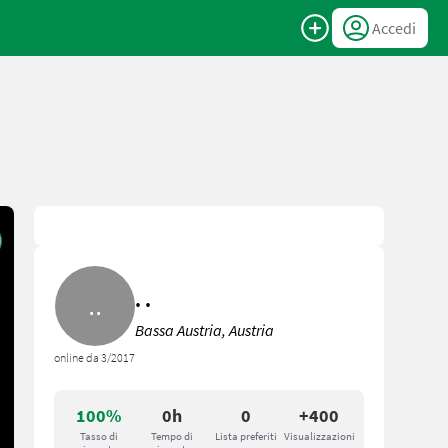
Accedi
. .
Bassa Austria, Austria
online da 3/2017
100%
0h
0
+400
Tasso di
Tempo di
Lista preferiti
Visualizzazioni