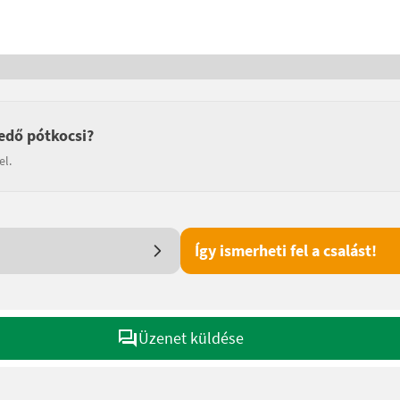
edő pótkocsi?
el.
Így ismerheti fel a csalást!
Üzenet küldése