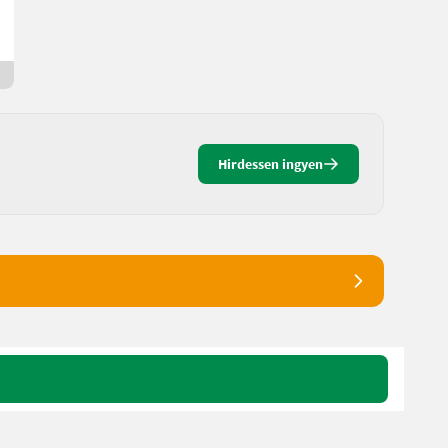
Rene
4273 felső-Ausztria
2 napja online
Hirdessen ingyen