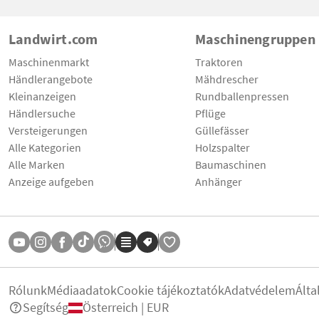
Landwirt.com
Maschinengruppen
Maschinenmarkt
Traktoren
Händlerangebote
Mähdrescher
Kleinanzeigen
Rundballenpressen
Händlersuche
Pflüge
Versteigerungen
Güllefässer
Alle Kategorien
Holzspalter
Alle Marken
Baumaschinen
Anzeige aufgeben
Anhänger
Rólunk
Médiaadatok
Cookie tájékoztatók
Adatvédelem
Álta
Segítség
Österreich | EUR