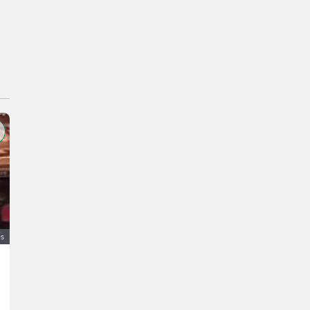
és
Pöttinger Ladewagen 15
400 €
ÁFA nem érvényesíthető