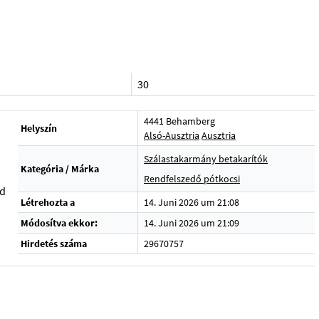
30
4441 Behamberg
Helyszín
Alsó-Ausztria
Ausztria
Szálastakarmány betakarítók
Kategória / Márka
Rendfelszedő pótkocsi
nd
Létrehozta a
14. Juni 2026 um 21:08
Módosítva ekkor:
14. Juni 2026 um 21:09
Hirdetés száma
29670757