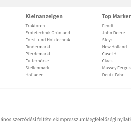
Kleinanzeigen
Top Marke
Traktoren
Fendt
Erntetechnik Grünland
John Deere
Forst- und Holztechnik
Steyr
Rindermarkt
New Holland
Pferdemarkt
Case IH
Futterbörse
Claas
Stellenmarkt
Massey Fergu
Hofladen
Deutz-Fahr
lános szerződési feltételek
Impresszum
Megfelelőségi nyilat