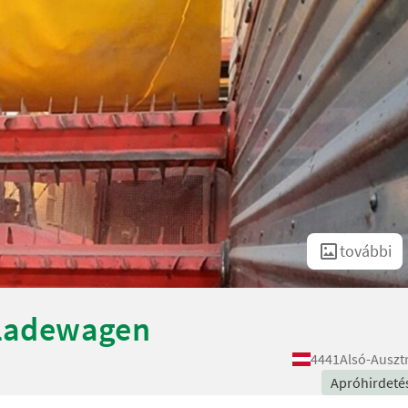
további
orladewagen
4441
Alsó-Auszt
Apróhirdeté