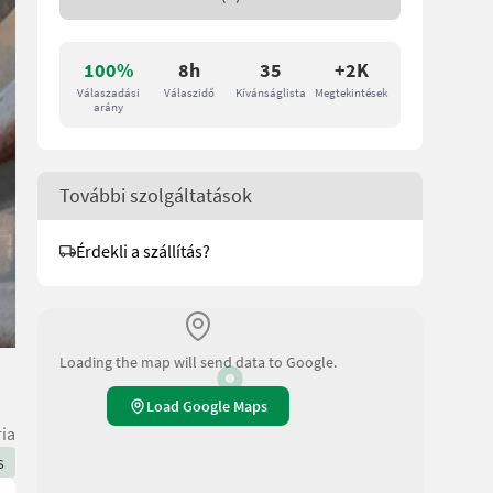
100%
8h
35
+2K
Válaszadási
Válaszidő
Kívánságlista
Megtekintések
arány
További szolgáltatások
Érdekli a szállítás?
Loading the map will send data to Google.
Load Google Maps
ria
s