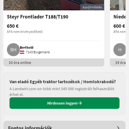
Apróhirdetés
Steyr Frontlader T188/T190
Nieder
650 €
600 €
ÁFA nem érvényesíthető
ÁFA nem é
Berthold
H
7143 Burgenland
10 óra online
19 óra o
Van eladó Egyéb traktor tartozékok / Homlokrakodó?
A Landwirt.com-on több mint 545 000 regisztrált felhasználót
érhet el.
Hirdessen ingyen
Fontos információk