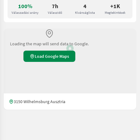
100%
7h
4
+1K
Válaszadási arány
Válaszidő
Kívánságlista
Megtekintések
Loading the map will send data to Google.
Load Google Maps
3150 Wilhelmsburg Ausztria