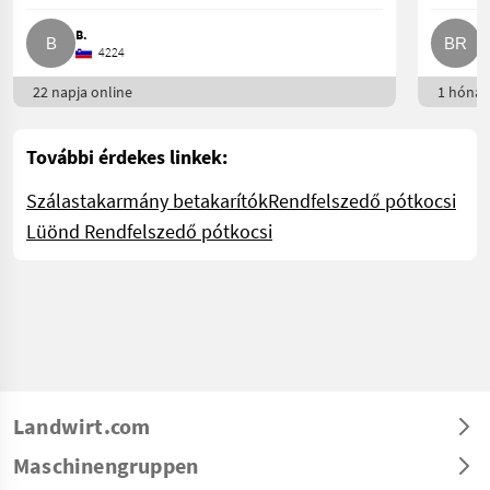
B.
B
4224
22 napja online
1 hónap
További érdekes linkek:
Szálastakarmány betakarítók
Rendfelszedő pótkocsi
Lüönd Rendfelszedő pótkocsi
Landwirt.com
Maschinengruppen