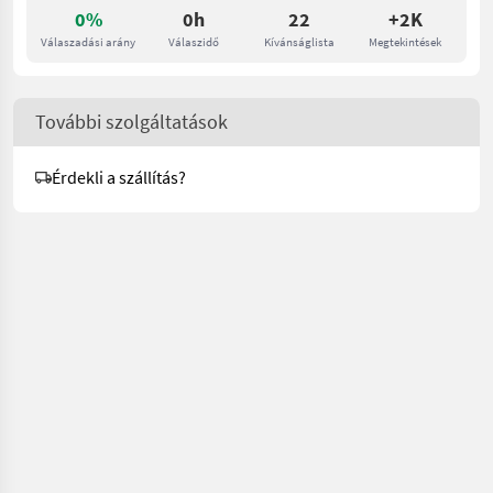
0%
0h
22
+2K
Válaszadási arány
Válaszidő
Kívánságlista
Megtekintések
További szolgáltatások
Érdekli a szállítás?