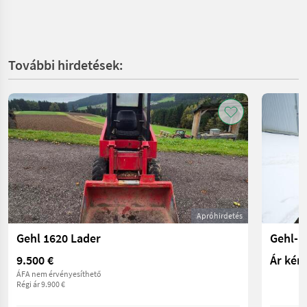
További hirdetések:
Apróhirdetés
Gehl 1620 Lader
Gehl-K
9.500 €
Ár kér
ÁFA nem érvényesíthető
Régi ár 9.900 €