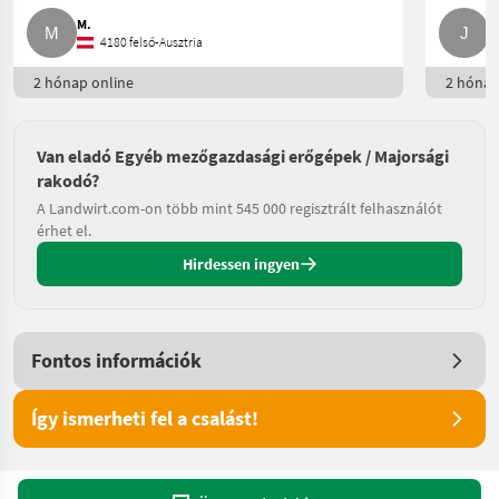
M.
J
4180 felső-Ausztria
2 hónap online
2 hónap
Van eladó Egyéb mezőgazdasági erőgépek / Majorsági
rakodó?
A Landwirt.com-on több mint 545 000 regisztrált felhasználót
érhet el.
Hirdessen ingyen
Fontos információk
Így ismerheti fel a csalást!