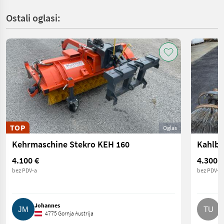
Ostali oglasi:
TOP
Oglas
Kehrmaschine Stekro KEH 160
Kahlba
4.100 €
4.300 €
bez PDV-a
bez PDV-a
Johannes
T
4775 Gornja Austrija