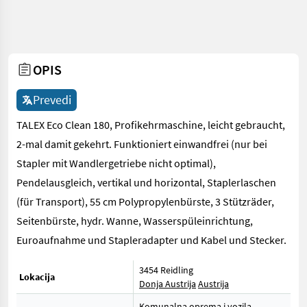
OPIS
Prevedi
TALEX Eco Clean 180, Profikehrmaschine, leicht gebraucht,
2-mal damit gekehrt. Funktioniert einwandfrei (nur bei
Stapler mit Wandlergetriebe nicht optimal),
Pendelausgleich, vertikal und horizontal, Staplerlaschen
(für Transport), 55 cm Polypropylenbürste, 3 Stützräder,
Seitenbürste, hydr. Wanne, Wasserspüleinrichtung,
Euroaufnahme und Stapleradapter und Kabel und Stecker.
3454 Reidling
Lokacija
Donja Austrija
Austrija
Komunalna oprema i vozila