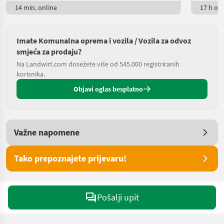
14 min. online
17 h onl
Imate Komunalna oprema i vozila / Vozila za odvoz
smjeća za prodaju?
Na Landwirt.com dosežete više od 545.000 registriranih
korisnika.
Objavi oglas besplatno
Važne napomene
Tako prepoznajete prijevaru!
Pošalji upit