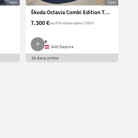
Oglas
Oglas
Škoda Octavia Combi Edition Twenty, 105 PS Benzin, 2012
7.300 €
bez PDV-a
Stara cijena 7.500 €
P.
8430 Štajerska
28 dana online