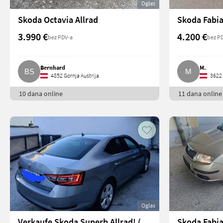
Oglas
Skoda Octavia Allrad
Skoda Fabi
3.990 €
4.200 €
bez PDV-a
bez P
Bernhard
M.
4852 Gornja Austrija
3622 
10 dana online
11 dana online
Oglas
Verkaufe Skoda Superb Allrad! (Superb)
Skoda Fabia