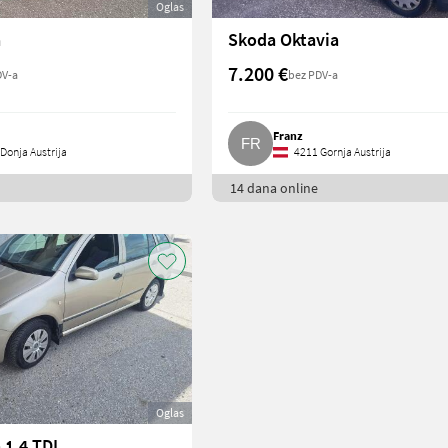
Oglas
a
Skoda Oktavia
7.200 €
DV-a
bez PDV-a
Franz
Donja Austrija
4211 Gornja Austrija
14 dana online
Oglas
 1.4 TDI