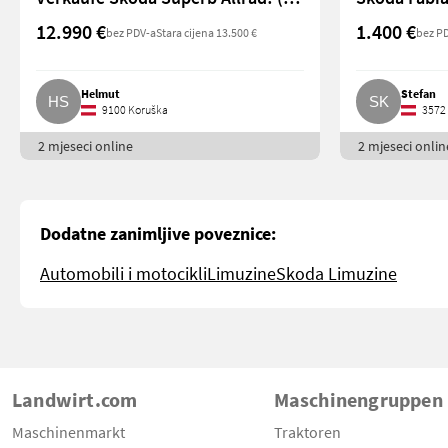
12.990 €
1.400 €
bez PDV-a
Stara cijena 13.500 €
bez P
Helmut
Stefan
9100 Koruška
3572 
2 mjeseci online
2 mjeseci onlin
Dodatne zanimljive poveznice:
Automobili i motocikli
Limuzine
Skoda Limuzine
Landwirt.com
Maschinengruppen
Maschinenmarkt
Traktoren