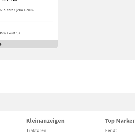
DV-a
Stara cijena 1.200 €
Donja Austrija
e
Kleinanzeigen
Top Marke
Traktoren
Fendt