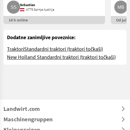
Sebastian
M
4775 Gornja Austrija
14 h online
Od juče
Dodatne zanimljive poveznice:
Traktori
Standardni traktori (traktori točkaši)
New Holland Standardni traktori (traktori točkaši)
Landwirt.com
Maschinengruppen
Kleinanzeigen