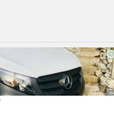
Ogl
V