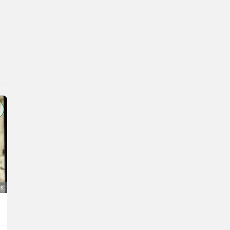
as
Verkaufe SKlasse
32.000 €
bez PDV-a