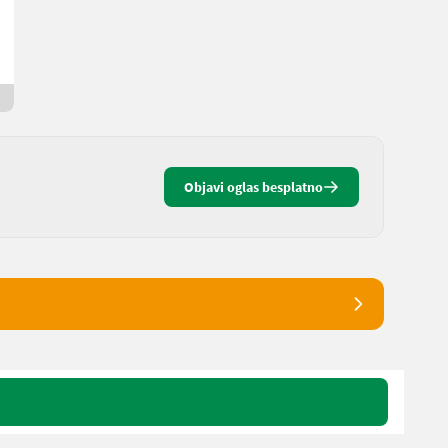
Otmar
8786 Štajerska
17 dana online
Objavi oglas besplatno