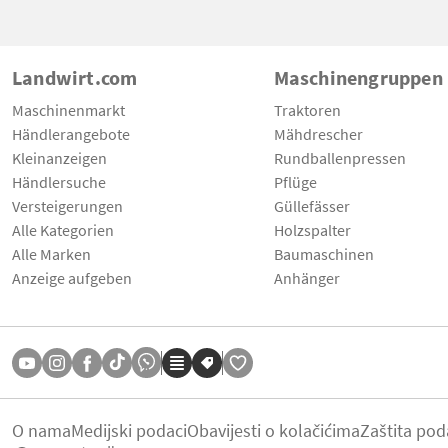
Landwirt.com
Maschinengruppen
Maschinenmarkt
Traktoren
Händlerangebote
Mähdrescher
Kleinanzeigen
Rundballenpressen
Händlersuche
Pflüge
Versteigerungen
Güllefässer
Alle Kategorien
Holzspalter
Alle Marken
Baumaschinen
Anzeige aufgeben
Anhänger
O nama
Medijski podaci
Obavijesti o kolačićima
Zaštita pod