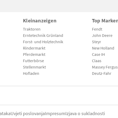
Kleinanzeigen
Top Marke
Traktoren
Fendt
Erntetechnik Grünland
John Deere
Forst- und Holztechnik
Steyr
Rindermarkt
New Holland
Pferdemarkt
Case IH
Futterbörse
Claas
Stellenmarkt
Massey Fergu
Hofladen
Deutz-Fahr
ataka
Uvjeti poslovanja
Impresum
Izjava o sukladnosti