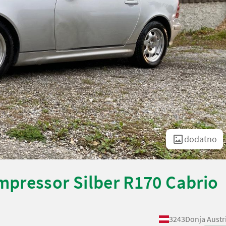
dodatno
pressor Silber R170 Cabrio
3243
Donja Austr