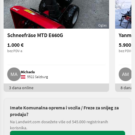
Oglas
Schneefräse MTD E660G
Yanmar
1.000 €
5.900 €
bez PDV-a
bez PDV-a
Michaela
A
5522 Salzburg
3 dana online
8 dana o
Imate Komunalna oprema i vozila / Freze za snijeg za
prodaju?
Na Landwirt.com dosežete više od 545.000 registriranih
korisnika.