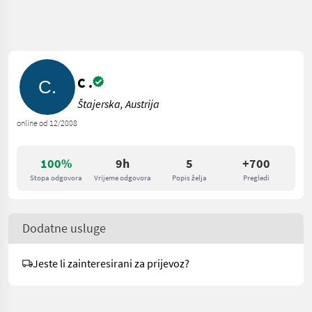
C .
Štajerska, Austrija
online od 12/2008
100%
9h
5
+700
Stopa odgovora
Vrijeme odgovora
Popis želja
Pregledi
Dodatne usluge
Jeste li zainteresirani za prijevoz?