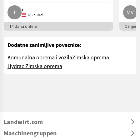
T.
M
6175 Tirol
14 dana online
1 mjesec
Dodatne zanimljive poveznice:
Komunalna oprema i vozila
Zimska oprema
Hydrac Zimska oprema
Landwirt.com
Maschinengruppen