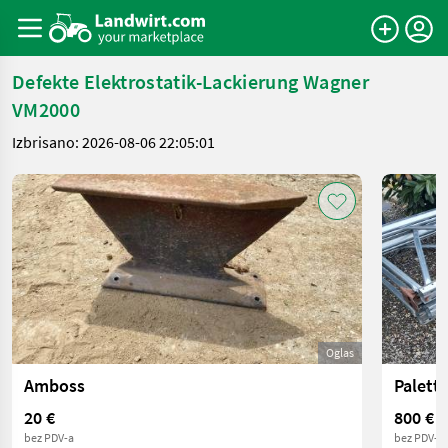
Defekte Elektrostatik-Lackierung Wagner
VM2000
Izbrisano: 2026-08-06 22:05:01
Oglas
Amboss
Palett
20 €
800 €
bez PDV-a
bez PDV-a