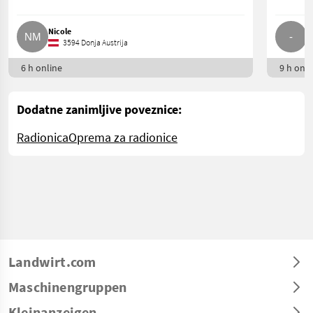
Nicole
-.
3594 Donja Austrija
6 h online
9 h onli
Dodatne zanimljive poveznice:
Radionica
Oprema za radionice
Landwirt.com
Maschinengruppen
Kleinanzeigen