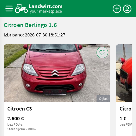
Citroën Berlingo 1.6
Izbrisano: 2026-07-30 18:51:27
Oglas
Citroën C3
Citroë
2.600 €
1 €
bez PDV-a
bez PDV-a
Stara cijena 2.800 €