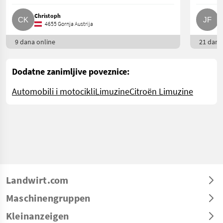
Christoph
J
4655 Gornja Austrija
9 dana online
21 dana 
Dodatne zanimljive poveznice:
Automobili i motocikli
Limuzine
Citroën Limuzine
Landwirt.com
Maschinengruppen
Kleinanzeigen