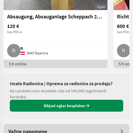
Oglas
Absaugung, Absauganlage Scheppach 220 V
Richtp
120 €
600 €
bez PDV-a
bez PDV-a
R.
R
8693 Štajerska
5 h online
5 h onli
Imate Radionica / Oprema za radionice za prodaju?
Na Landwirt.com dosežete više od 545.000 registriranih
korisnika.
Objavi oglas besplatno
Važne napomene