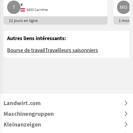
T.
M
9800 Carinthie
12 jours en ligne
1 mois e
Autres liens intéressants:
Bourse de travail
Travailleurs saisonniers
Landwirt.com
Maschinengruppen
Kleinanzeigen