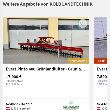
Weitere Angebote von KOLB LANDTECHNIK
TOP
Neumaschine
Evers Pinto 600 Grünlandlüfter - Grünlandlockerer - Gr
17.900 €
7.590 €
inkl. 20 % MwSt.
inkl. 20 % 
14.916,67 € exkl.
6.325 € exkl.
KOLB LANDTECHNIK
KOLB LAN
8250 Steiermark
8250 S