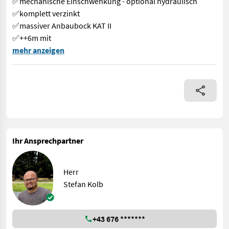
✅mechanische Einschwenkung - optional hydraulisch
✅komplett verzinkt
✅massiver Anbaubock KAT II
✅++6m mit
++KOLB LANDTECHNIK++ ✅RECK Güllemixer Jaguar Turbo mit 5.6m
mehr anzeigen
Ihr Ansprechpartner
Herr
Stefan Kolb
+43 676 *******