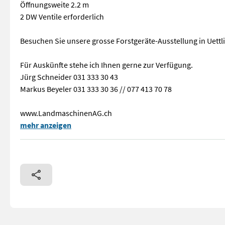
Öffnungsweite 2.2 m
2 DW Ventile erforderlich
Besuchen Sie unsere grosse Forstgeräte-Ausstellung in Uettl
Für Auskünfte stehe ich Ihnen gerne zur Verfügung.
Jürg Schneider 031 333 30 43
Markus Beyeler 031 333 30 36 // 077 413 70 78
www.LandmaschinenAG.ch
Beschreibung Rückezange Krpan KL2200 Gewicht 336 kg Schwenk
mehr anzeigen