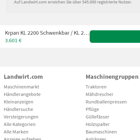
Auf Landwirt.com erreichen Sie über 545.000 registrierte Nutzer.
Krpan KL 2200 Schwenkbar / KL 2200 pivotant
3.601 €
Landwirt.com
Maschinengruppen
Maschinenmarkt
Traktoren
Händlerangebote
Mähdrescher
Kleinanzeigen
Rundballenpressen
Händlersuche
Pflüge
Versteigerungen
Güllefässer
Alle Kategorien
Holzspalter
Alle Marken
Baumaschinen
Anzeige aufgeben
Anhänger