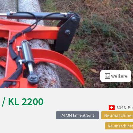
weitere
/ KL 2200
3043
Be
Neumaschine
747.84 km entfernt
Neumaschine