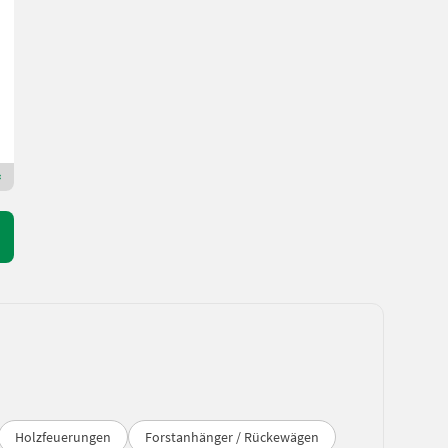
4.488 €
Normalsatz (8,1 %)
4.151,71 € exkl.
Landmaschinen AG Uettligen
3043 Bern
Premium Plus Händler
Holzfeuerungen
Forstanhänger / Rückewägen