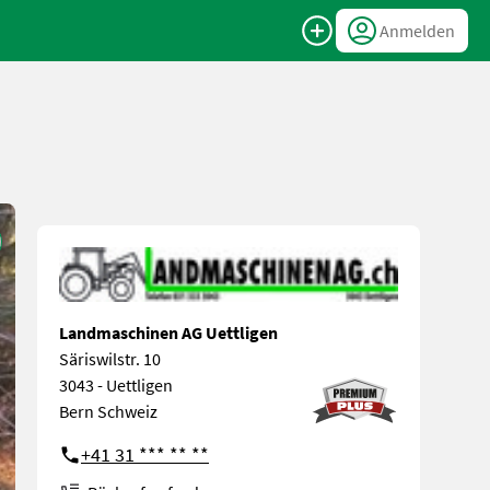
Anmelden
Landmaschinen AG Uettligen
Säriswilstr. 10
3043 - Uettligen
Bern Schweiz
+41 31 *** ** **