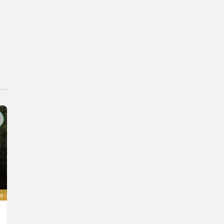
e
Krpan Rückezange KL2500F