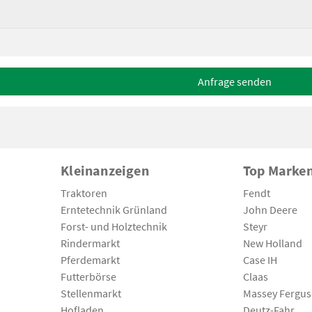
Anfrage senden
Kleinanzeigen
Top Marke
Traktoren
Fendt
Erntetechnik Grünland
John Deere
Forst- und Holztechnik
Steyr
Rindermarkt
New Holland
Pferdemarkt
Case IH
Futterbörse
Claas
Stellenmarkt
Massey Fergu
Hofladen
Deutz-Fahr