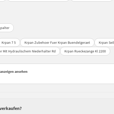
palter
Krpan 7 5
Krpan Zubehoer Fuer Krpan Buendelgeraet
Krpan Sei
r Mit Hydraulischem Niederhalter Rd
Krpan Rueckezange Kl 2200
nanzeigen ansehen
 verkaufen?