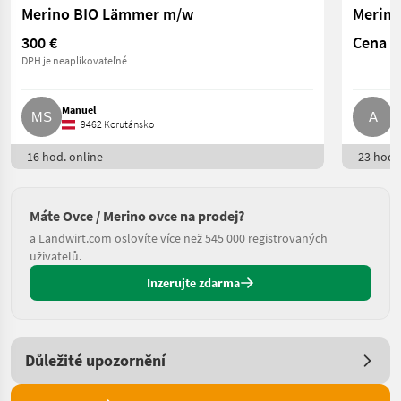
Merino BIO Lämmer m/w
Merin
300 €
Cena n
DPH je neaplikovateľné
Manuel
A
9462 Korutánsko
16 hod. online
23 hod. 
Máte Ovce / Merino ovce na prodej?
a Landwirt.com oslovíte více než 545 000 registrovaných
uživatelů.
Inzerujte zdarma
Důležité upozornění