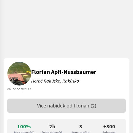
Florian Apfl-Nussbaumer
Horné Rakúsko, Rakúsko
online od 8/2015
Více nabídek od
Florian
(2)
100%
2h
3
+800
Míra odpovědí
Doba odpovědi
Seznam přání
Zobrazení