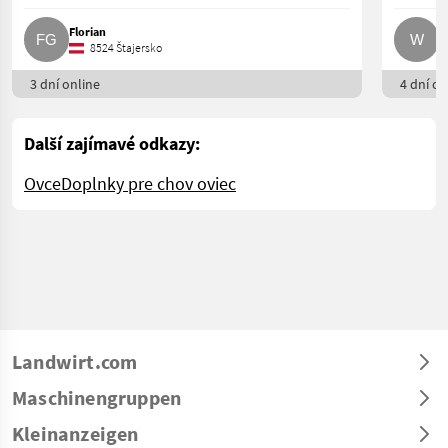
Florian
W
8524 Štajersko
3 dní online
4 dní on
Další zajímavé odkazy:
Ovce
Doplnky pre chov oviec
Landwirt.com
Maschinengruppen
Kleinanzeigen