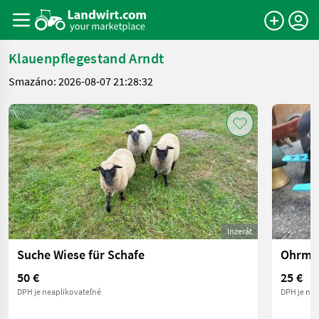
Klauenpflegestand Arndt
Smazáno: 2026-08-07 21:28:32
Inzerát
Suche Wiese für Schafe
Ohrmar
50 €
25 €
DPH je neaplikovateľné
DPH je nea